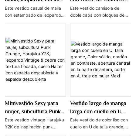
alto fruncido para mujer
doble capa color block
Este vestido casual de malla
Este vestido camisola de
con estampado de leopardo
doble capa con bloques de
para uso diario,
para mujer con escote
para mujer con cuello alto
color para mujer presenta un
compras, fiesta Maxi
delantero de mariposa
fruncido está diseñado para el
ribete de volantes, un largo
traje de mujer
uso diario, compras y fiestas,
corto y un escote delantero de
mostrando moda y elegancia.
mariposa, que muestra
dulzura y moda.
Minivestido Sexy para
Vestido largo de manga
mujer, subcultura Punk
larga con cuello en U,
Grunge, Harajuku Y2K,
talla grande, Color
Este vestido vintage Harajuku
Este vestido de color liso con
Y2K de inspiración punk
cuello en U de talla grande,
leopardo Vintage &
sólido, cordón en
grunge para mujer presenta
cordón en contraste, abertura
cebra con textura
contraste, abertura