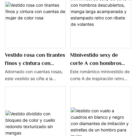
diseñado para mujeres que
modernos. Con un exclusivo
buscan moda e individualidad.
escote redondo adornado con
exquisitas decoraciones de
cadenas, añade un toque de
rebelión e individualidad al
look general. El corte de
manga larga no sólo favorece
la línea de los brazos sino que
Vestido rosa con tirantes
Minivestido sexy de
también proporciona una
finos y cintura con
corte A con hombros
experiencia cálida y cómoda.
cuentas de mujer de
descubiertos, manga
El diseño ajustado abraza el
Adornado con cuentas rosas,
Este romántico minivestido de
cuerpo, acentuando las
este vestido se ciñe a la
corte A de inspiración retro
color rosa
larga acampanada y
curvas de la mujer, lo que lo
cintura para acentuar las
presenta mangas largas
estampado retro con
hace perfecto para fiestas,
curvas de la mujer, mientras
acampanadas, un diseño con
ribete de volantes
reuniones o uso diario,
que los tirantes finos añaden
hombros descubiertos y un
mostrando un encanto único
un toque de sensualidad. Sus
dobladillo adornado con
sin esfuerzo.
exquisitos detalles y su
volantes ligeros,
elegante aura cautivan a toda
complementado con
mujer.
estampados únicos que
añaden un toque artístico.