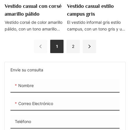
hombros de las mujeres,
Vestido casual con corsé
Vestido casual estilo
mientras que la falda con
amarillo pálido
campus gris
vuelo agrega belleza
dinámica. Perfecto para
Vestido corsé de color amarillo
El vestido informal gris estilo
cenas, fiestas o ropa informal,
pálido, con un tono amarillo
campus, con un tono gris y un
este vestido encarna sin
pastel y ajuste de corsé,
diseño informal inspirado en el
esfuerzo la elegancia y el
confeccionado con una tela
campus, es simple pero
1
2
encanto de la mujer.
cómoda, adecuado para uso
elegante, perfecto para el uso
informal y de fiesta.
diario y en el campus.
Envíe su consulta
Nombre
Correo Electrónico
Teléfono