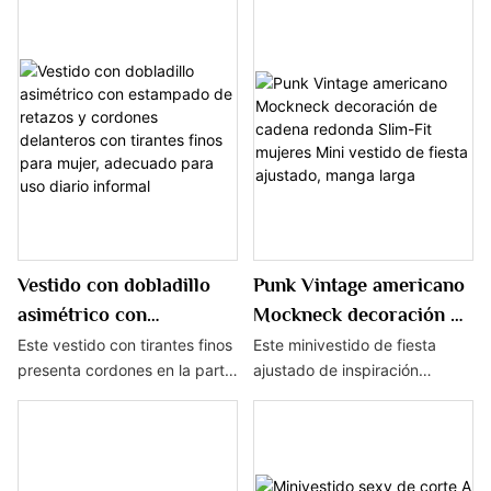
una mezcla de texturas
central en la parte delantera y
flocada, cuello Halter
central en la parte
flocadas de leopardo y cebra,
diseño de corte A, presenta
con espalda descubierta
delantera, corte en A,
un cuello halter y un diseño sin
mangas largas y es un
y espalda descubierta
traje de mujer Maxi
espalda, lo que lo convierte en
conjunto largo para mujer que
un minivestido sexy que
combina elegancia con
muestra individualidad y
comodidad.
moda.
Vestido con dobladillo
Punk Vintage americano
asimétrico con
Mockneck decoración de
estampado de retazos y
cadena redonda Slim-Fit
Este vestido con tirantes finos
Este minivestido de fiesta
presenta cordones en la parte
ajustado de inspiración
cordones delanteros con
mujeres Mini vestido de
delantera, patchwork
vintage punk combina a la
tirantes finos para
fiesta ajustado, manga
estampado y dobladillo
perfección los clásicos
mujer, adecuado para
larga
asimétrico, confeccionado con
estadounidenses con
uso diario informal
tela ligera y transpirable,
elementos de moda