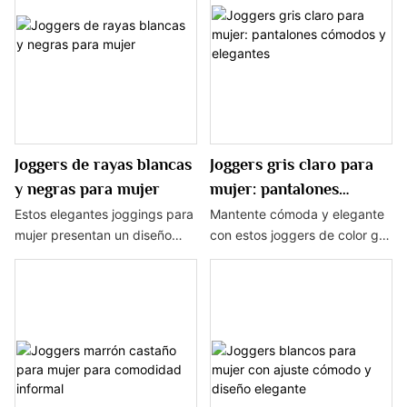
ajuste de cintura alta y un
la combinación perfecta de
diseño gráfico moderno, estos
estilo y comodidad para
joggers son perfectos para
cualquier día informal.
cualquier guardarropa de ropa
deportiva.
Joggers de rayas blancas
Joggers gris claro para
y negras para mujer
mujer: pantalones
cómodos y elegantes
Estos elegantes joggings para
Mantente cómoda y elegante
mujer presentan un diseño
con estos joggers de color gris
clásico de rayas blancas y
claro para mujer.
negras, perfectos para
Confeccionados con un tejido
completar sin esfuerzo
suave y transpirable, son
cualquier look athleisure.
perfectos para descansar en
Confeccionados con un tejido
casa o hacer recados con un
cómodo y una silueta
estilo informal y elegante.
moderna, estos pantalones
son una adición versátil a