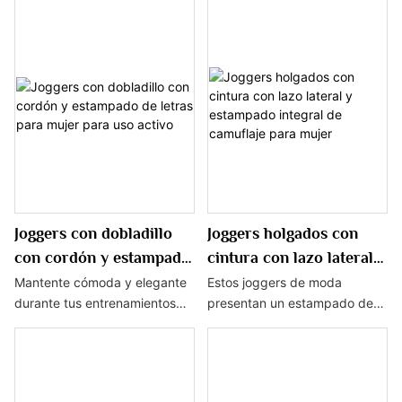
combinación perfecta de
Confeccionados con un tejido
vanguardia y comodidad. Con
suave y elástico y un ajuste
un atrevido diseño de
favorecedor, estos joggers
calavera y una funcional
son perfectos para descansar
cintura con cordón, son
o hacer recados con facilidad.
ideales para añadir un toque
rebelde a cualquier conjunto
informal.
Joggers con dobladillo
Joggers holgados con
con cordón y estampado
cintura con lazo lateral y
de letras para mujer
estampado integral de
Mantente cómoda y elegante
Estos joggers de moda
durante tus entrenamientos
presentan un estampado de
para uso activo
camuflaje para mujer
con estos joggers con
camuflaje en todas partes y
dobladillo con cordón y
un divertido detalle de pajarita
estampado de letras para
lateral en la cintura. Con un
mujer. Con un favorecedor
ajuste holgado y cómodo, son