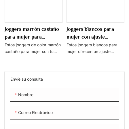
cualquier guardarropa.
Joggers marrón castaño
Joggers blancos para
para mujer para
mujer con ajuste
comodidad informal
cómodo y diseño
Estos joggers de color marrón
Estos joggers blancos para
castaño para mujer son tu
mujer ofrecen un ajuste
elegante
elección ideal para una
cómodo y un diseño elegante,
comodidad informal. Con un
perfectos para días activos o
ajuste relajado y una tela
para descansar. Estos
suave, estos joggers son
pantalones versátiles son un
Envíe su consulta
perfectos para descansar en
complemento imprescindible
casa o hacer recados con
para cualquier armario para un
Nombre
estilo.
look elegante y moderno.
Correo Electrónico