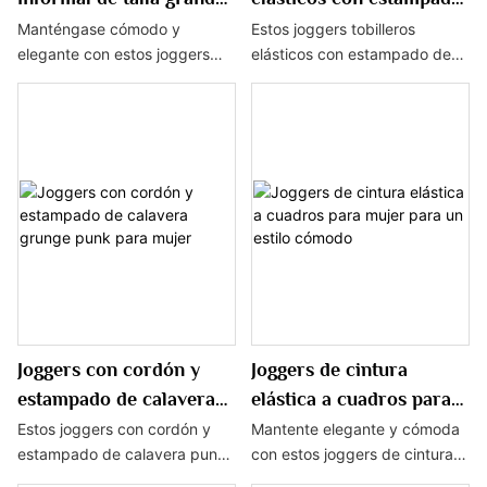
con cintura elástica y
de lazo de leopardo para
Manténgase cómodo y
Estos joggers tobilleros
elegante con estos joggers
elásticos con estampado de
detalle de cinta con
mujer
deportivos informales de talla
lazo de leopardo para mujer
letras de colores en
grande con cintura elástica
combinan estilo y comodidad
contraste
para mujer que presentan un
con un moderno diseño de
moderno detalle de cinta con
estampado de leopardo y un
letras de colores en contraste.
detalle de lazo favorecedor.
La cintura elástica garantiza
Los puños elásticos en los
un ajuste perfecto mientras
tobillos brindan un ajuste
que el estilo jogger añade un
seguro, mientras que el estilo
toque deportivo a tu look
jogger ofrece una apariencia
athleisure.
relajada y elegante.
Joggers con cordón y
Joggers de cintura
estampado de calavera
elástica a cuadros para
grunge punk para mujer
mujer para un estilo
Estos joggers con cordón y
Mantente elegante y cómoda
estampado de calavera punk
con estos joggers de cintura
cómodo
grunge para mujer son la
elástica a cuadros para mujer.