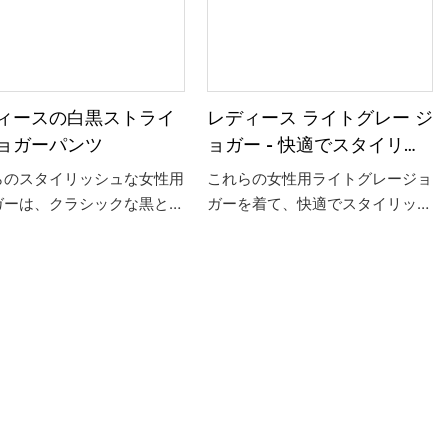
ィースの白黒ストライ
レディース ライトグレー ジ
ョガーパンツ
ョガー - 快適でスタイリッ
シュなボトムス
らのスタイリッシュな女性用
これらの女性用ライトグレージョ
ガーは、クラシックな黒と白
ガーを着て、快適でスタイリッシ
トライプのデザインが特徴
ュに過ごしましょう。 柔らかく
あらゆるアスレジャールック
通気性のある生地で作られてお
単に完成させるのに最適で
り、カジュアルシックな外観で家
 快適な生地とトレンドのシ
でくつろいだり、用事を済ませた
ットで作られたこのパンツ
りするのに最適です。
どんなワードローブにも多用
追加できます。