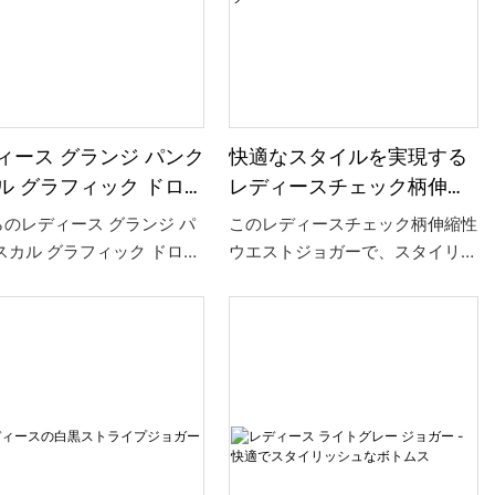
ィース グランジ パンク
快適なスタイルを実現する
ル グラフィック ドロー
レディースチェック柄伸縮
リング ジョガー
性ウエストジョガーパンツ
のレディース グランジ パ
このレディースチェック柄伸縮性
スカル グラフィック ドロー
ウエストジョガーで、スタイリッ
リング ジョガーは、エッジ
シュで快適な着心地を保ちましょ
適さが完璧に融合していま
う。 柔らかく伸縮性のある生地
 大胆なスカルのデザインと
とぴったりとしたフィット感で作
的なドローストリングウエス
られたこれらのジョガーは、くつ
特徴で、カジュアルな服装に
ろいだり、簡単に用事を済ませた
的な雰囲気を加えるのに最適
りするのに最適です。
。