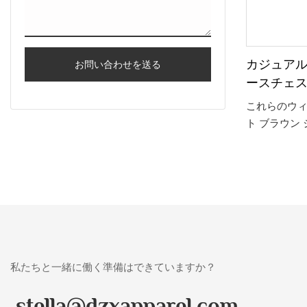
カジュア
お問い合わせを送る
ースチェ
ジョガー
これらのウィ
ト ブラウン
アルな快適
選択肢です。
ィット感と
これらのジ
いだり、ス
こなすのに
私たちと一緒に働く準備はできていますか？
stella@dzxapparel.com