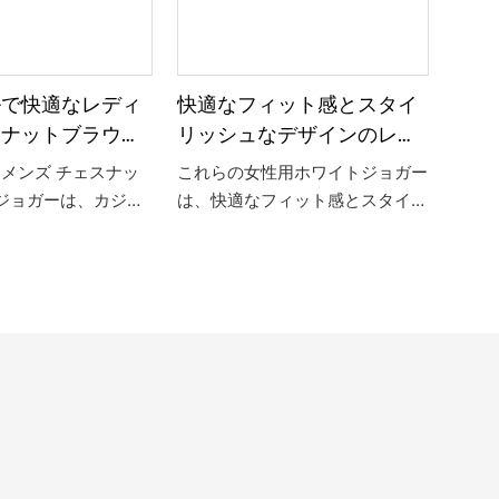
ルで快適なレディ
快適なフィット感とスタイ
スナットブラウン
リッシュなデザインのレデ
パンツ
ィース ホワイト ジョガー
メンズ チェスナッ
これらの女性用ホワイトジョガー
 ジョガーは、カジュ
は、快適なフィット感とスタイリ
さのための頼りになる
ッシュなデザインを提供し、アク
 リラックスしたフ
ティブな日やくつろぐのに最適で
柔らかい生地を備えた
す。 万能なパンツは、シックで
ョガーは、家でくつろ
トレンディなスタイルを演出する
タイリッシュに用事を
ワードローブに欠かせないアイテ
最適です。
ムです。