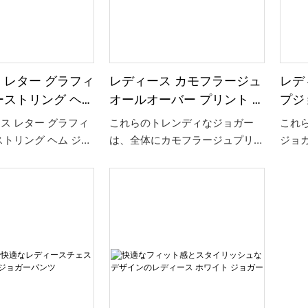
 レター グラフィ
レディース カモフラージュ
レデ
ーストリング ヘム
オールオーバー プリント サ
プジ
アクティブウェア
イド ボウタイ ウエスト ル
ス レター グラフィ
これらのトレンディなジョガー
これ
ーズフィット ジョガー
ストリング ヘム ジョ
は、全体にカモフラージュプリン
ジョ
ークアウト中も快適か
トが施され、ウエストに遊び心の
のス
ッシュに保ちましょ
あるサイドの蝶ネクタイのディテ
で、
の良いハイウエスト
ールが特徴です。 ゆったりとし
を簡
感とトレンディなグラ
た快適なフィット感で、スタイル
す。
ザインが特徴のこれら
と快適さが完璧に融合し、カジュ
ルエ
は、あらゆるアクティ
アルな一日に最適です。
は、
ワードローブに最適で
途に