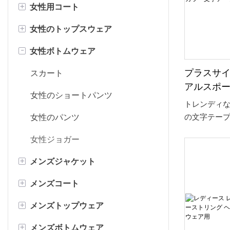
+
女性用コート
ミニドレス
レディースデニムジャケット
+
女性のトップスウェア
ボディコンドレス
レディース ボンバー ジャケット
女性ブレザー
-
女性ボトムウェア
カジュアルドレス
レディース トレンチ コート
女性セーター&カーディガン
レディースフェイクファーコー
レディース スウェット & パーカ
スカート
プラスサ
ト
ー
アルスポ
女性のショートパンツ
ジョガー
トレンディ
フェイクレザーコート
女性のブラウス
ラー文字
の文字テー
女性のパンツ
付き
のプラスサイ
女性ボディスーツ
女性ジョガー
ジュアル ス
レディース T シャツ
ク ウエスト
+
メンズジャケット
つスタイリ
う。 伸縮性
+
メンズコート
メンズデニムジャケット
璧なフィッ
+
メンズトップウェア
メンズ ボンバージャケット
メンズ トレンチ コート
ースタイル
にスポーテ
+
メンズボトムウェア
メンズフェイクレザーコート
メンズTシャツ