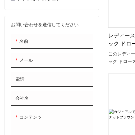
す。
メンズ ポロシャツ
メンズショーツ
メンズ スウェット & パーカー
メンズパンツ
お問い合わせを送信してください
レディース
メンズシャツ
メンズジョガー
名前
ック ドロ
メンズセーター
ジョガー 
このレディー
用
メール
ック ドロー
ガーで、ワ
つスタイリ
電話
う。 見栄え
のフィット
会社名
フィックデ
のジョガー
ブウェアの
コンテンツ
す。