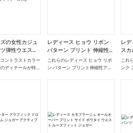
イズの女性カジュ
レディース ヒョウ リボン
レデ
ーツ弾性ウエスト
パターン プリント 伸縮性
スカ
、コントラストカ
アンクル ジョガー
スト
なコントラストカラー
これらのレディース ヒョウ リボ
これら
テープディテール
プのディテールが特徴
ン パターン プリント伸縮性アン
ンク 
ズのレディース カ
クル ジョガーは、トレンディな
スト
ポーツ エラスティッ
ヒョウ プリント デザインと見栄
と快
 ジョガーで、快適か
えの良いリボン ディテールによ
す。
ッシュに過ごしましょ
り、スタイルと快適さを兼ね備え
機能
のあるウエストで完
ています。 伸縮性のある足首の
トが
ト感を実現し、ジョガ
袖口がしっかりとフィットし、ジ
反抗
がアスレジャールック
ョガースタイルがリラックスした
です
ィなタッチを加えま
シックな外観を提供します