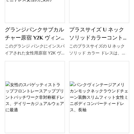
グランジパンクサブカル
プラスサイズ U ネック
チャー原宿 Y2K ヴィン
ソリッドカラーコントラ
テージヒョウ & ゼブラ植
スト巾着フロントセンタ
このグランジ パンクにインスパ
このプラスサイズの U ネック
イアされた女性用原宿 Y2K ヴ
ソリッド カラー ドレスは、コ
毛テクスチャホルターバ
ー鍵穴 A ライン長袖ド
ィンテージ ドレスは、ヒョウと
ントラストの引き紐、前中心の
ックレスセクシーなミニ
レスマキシ女性の衣装
ゼブラの植毛テクスチャーの組
キーホール、A ライン デザイン
ドレス女性のための
み合わせ、ホルター ネック、バ
が特徴で、長袖とマキシ丈の女
ックレス デザインが特徴で、個
性用の衣装で、エレガントさと
性とファッションをアピールす
快適さを兼ね備えています。
るセクシーなミニ ドレスです。