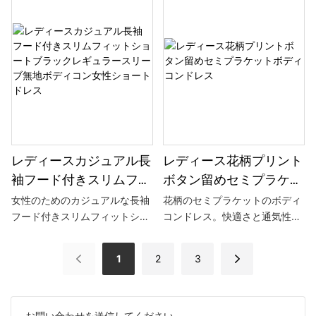
ャードファブリック、ノースリ
トのチェック柄スイング ドレス
ーブデザイン、ラウンドネッ
をご紹介します。 輝く星のライ
ク、カラーブロック、スプリッ
ンストーンで飾られた白と黒の
トヘムが特徴です。
チェック柄の生地で作られたワ
ンショルダーのデザインは、女
性の優雅な肩を見せ、揺れるス
カートがダイナミックな美しさ
を加えています。 ディナー、パ
ーティー、カジュアルウェアに
最適なこのドレスは、女性の優
レディースカジュアル長
レディース花柄プリント
雅さと魅力を簡単に体現しま
袖フード付きスリムフィ
ボタン留めセミプラケッ
す。
ットショートブラックレ
トボディコンドレス
女性のためのカジュアルな長袖
花柄のセミプラケットのボディ
フード付きスリムフィットショ
コンドレス。快適さと通気性を
ギュラースリーブ無地ボ
ートブラックドレス、標準的な
備えた高品質の生地で作られて
ディコン女性ショートド
袖の長さ、無地のボディコンス
います。 さわやかな花柄のテー
レス
1
2
3
タイル
マと体にぴったりとフィットす
るフィット感が特徴で、女性の
柔らかさと活力を表現します。
ボタン留めのデザインで履きや
お問い合わせを送信してください