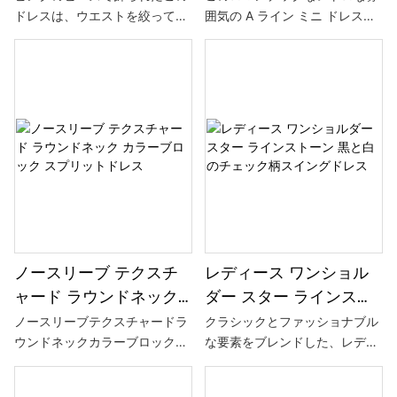
ドレスは、ウエストを絞って女
囲気の A ライン ミニ ドレス
レス
ミニドレスフリルトリム
性の曲線を強調し、スパゲッテ
は、長いフレアスリーブ、オフ
付き
ィストラップがセクシーさを加
ショルダー デザイン、軽いフリ
えています。 繊細なディテール
ルで飾られた裾が特徴で、芸術
とエレガントな雰囲気がすべて
的なタッチを加えるユニークな
の女性を魅了します。
プリント パターンで引き立てら
れています。
ノースリーブ テクスチ
レディース ワンショル
ャード ラウンドネック
ダー スター ラインスト
カラーブロック スプリ
ーン 黒と白のチェック
ノースリーブテクスチャードラ
クラシックとファッショナブル
ウンドネックカラーブロックス
な要素をブレンドした、レディ
ットドレス
柄スイングドレス
プリットドレス：スタイリッシ
ース ワンショルダー スター ラ
ュで快適、ユニークなテクスチ
インストーン ブラックとホワイ