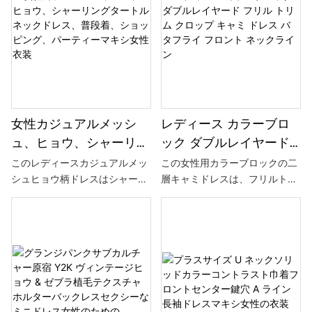
女性カジュアルメッシ
レディース カラーブロ
ュ、ヒョウ、シャーリン
ック ダブルレイヤード
グタートルネックドレ
フリル トリム クロップ
このレディースカジュアルメッ
この女性用カラーブロックの二
シュヒョウ柄ドレスはシャーリ
層キャミドレスは、フリルトリ
ス、普段着、ショッピン
キャミ ドレス バタフラ
ングタートルネック付きで、フ
ム、クロップ丈、蝶のフロント
グ、パーティーマキシ女
イ フロント ネックライ
ァッション性とエレガンスを表
ネックラインが特徴で、甘さと
性衣装
ン
現し、普段着、ショッピング、
ファッション性を表現していま
パーティー向けにデザインされ
す。
ています。