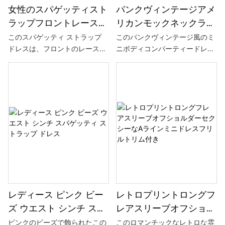
女性のスパゲッティスト
パンクヴィンテージアメ
ラップフロントレースア
リカンモックネックラウ
ッププリントパッチワー
ンドチェーン装飾スリム
このスパゲッティ ストラップ
このパンクヴィンテージ風のミ
ドレスは、フロントのレースア
ニボディコンパーティードレス
ク非対称裾ドレス、デイ
フィット女性ミニボディ
ップ、プリントのパッチワー
は、アメリカンクラシックとモ
リーカジュアルウェアに
コンパーティードレス、
ク、非対称の裾が特徴で、軽量
ダンなファッション要素をシー
最適
長袖
で通気性のある生地で作られ、
ムレスに融合させています。 絶
ファッションと個性を追求する
妙なチェーン装飾で飾られたユ
女性のためにデザインされてい
ニークなラウンドネックライン
ます。
が特徴で、全体的な外観に反逆
性と個性を加えます。 長袖のカ
ットは腕のラインを美しく見せ
るだけでなく、暖かく快適な着
用感を提供します。 スリムフィ
ットのデザインは体にフィット
し、女性の曲線を強調し、パー
レディース ピンク ビー
レトロプリントロングフ
ティー、集まり、または日常着
ズ ウエスト シンチ スパ
レアスリーブオフショル
に最適で、ユニークな魅力を簡
ゲッティ ストラップ ド
ダーセクシーなAライン
単に表現できます。
ピンクのビーズで飾られたこの
このロマンチックなレトロな雰