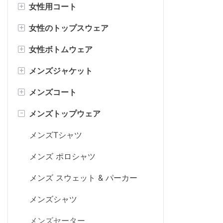
+
女性用コート
ミニドレス
レディースデニムジャケット
+
女性のトップスウェア
ボディコンドレス
レディース ボンバー ジャケット
女性ブレザー
+
女性ボトムウェア
カジュアルドレス
レディース トレンチ コート
女性セーター&カーディガン
+
メンズジャケット
レディースフェイクファーコー
レディース スウェット & パーカ
スカート
ト
ー
+
メンズコート
女性のショートパンツ
メンズデニムジャケット
フェイクレザーコート
女性のブラウス
-
メンズトップウェア
女性のパンツ
メンズ ボンバージャケット
メンズ トレンチ コート
女性ボディスーツ
女性ジョガー
メンズフェイクレザーコート
メンズTシャツ
レディース T シャツ
メンズ ポロシャツ
メンズ スウェット & パーカー
メンズシャツ
メンズセーター