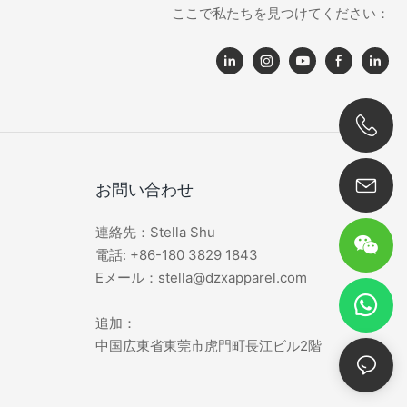
す。 ドレスパンツやスカートと
ここで私たちを見つけてください：
組み合わせても、ビジネスシーン
に簡単に適応し、プロフェッショ
ナルなイメージとファッションセ
ンスを強調します。
0086 180 3829 1843
お問い合わせ
連絡先：Stella Shu
電話: +86-180 3829 1843
Eメール：stella@dzxapparel.com
追加：
中国広東省東莞市虎門町長江ビル2階