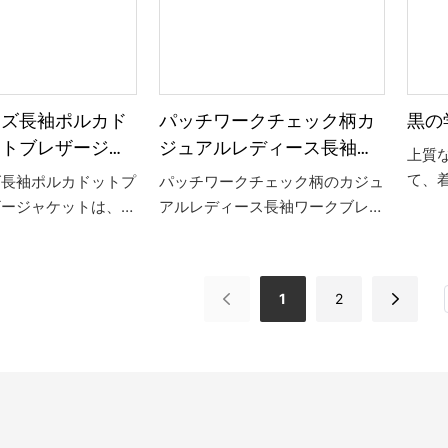
まざまな体型に適して
れており、優れた着用体験を提供
がら
ざまなスタイルに簡単
します。 カジュアルな日常着や
調整
るため、プロフェッシ
オフィスの服装に最適です。
ルで
ーンでもカジュアルな
で、
目立つアイテムになり
く、
イズ長袖ポルカド
パッチワークチェック柄カ
黒の
す。
ントブレザージャ
ジュアルレディース長袖ワ
上質
ランダムカラー)
ークブレザー
て、
ズ長袖ポルカドットプ
パッチワークチェック柄のカジュ
ブレ
ザージャケットは、フ
アルレディース長袖ワークブレザ
なが
と快適さを求めるプラ
ーは、ファッションと快適さの両
徴の
女性向けに仕立てられ
方を優先するプロフェッショナル
ルな
ユニークな水玉模様
な女性向けに仕立てられた、ユニ
1
2
学生
がブレザーに活気と遊
ークなパッチワークチェック柄の
す。
います。 春と秋の
デザインが際立っています。 高
た長袖デザインで、暖
品質の混紡生地で作られており、
イリッシュさを提供し
耐久性と快適な着用感を保証しま
質の生地で作られた
す。 長袖のデザインは、春と秋
は、快適な着用感と耐
の気温の変化に対応しながら、女