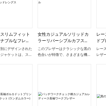
美しく見せるだけでな
トはさわやかでクリーンで、女性
し、
曲線を強調します。
の洗練さと優雅さを表していま
す
置されたボタンは実用
す。 ダブルブレストのボタンが
目にも美しく、装いの
ヴィンテージ感を加え、全体的な
ます。 スカートで
重ね着効果を高めます。 ジーン
も、さまざまなシーン
ズやスカートと合わせても、さま
黒スリムフィット
女性カジュアルソリッドカ
レー
すく、あなただけの魅
ざまなカジュアルやフォーマルな
ョナブルなフレア
ラーリバーシブルカフスブ
ドブ
します。
機会に簡単に適応し、あなたのフ
コントラストレー
ラックブレザージャケッ
ァッションセンスとユニークなカ
特別にデザインされた
このブレザーはクラシックな黒の
レース
ントなブレザージ
ト、シンプル&普段着にフ
リスマ性を強調します。
ージャケットは、スリ
色合いが特徴で、さまざまな機会
レザ
、女性のためのミ
ァッショナブル
ト感とファッショナブ
にシンプルかつエレガントに着用
プ デ
グス
スリーブが特徴で、エ
できます。 ユニークなリバーシ
外観
ファッショナブルなオ
ブルの袖口デザインにより、片面
って
います。 本体はブ
は無地、もう片面は異なる色やパ
られ
袖にはコントラストの
ターンでカスタマイズでき、全体
る質
があしらわれており、
的な外観にセンスを加えます。
完璧
柔らかさと上品さをプ
柔らかく快適な生地で作られ、完
特徴
す。 ミドル丈のデ
璧にフィットするように仕立てら
ザイ