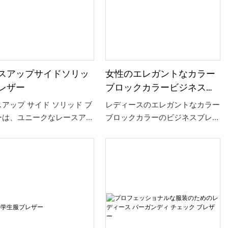
ファッション性を際立たせま
ォーマルな機会の両方に適してい
ます。 体のプロポーションを強
調するショート丈のデザインで、
簡単にファッションセンスをアピ
ールできます。
スアップサイドソリッ
女性のエレガントなカラー
レザー
ブロックカラービジネスブ
レザージャケット、春秋
アップ サイド ソリッド ブ
レディースのエレガントなカラー
ーは、ユニークなレースアッ
ブロックカラーのビジネスブレザ
ザインとソリッド カラーの
ージャケットは、エレガンスとプ
でファッションの世界で際立
ロフェッショナリズムを追求する
います。 高品質の生地で作
女性向けに仕立てられています。
ており、柔らかく伸縮性のあ
このブレザー ジャケットは、カ
感が特徴で、快適な着用感と
ラーブロックの襟デザインが特徴
なフィット感を保証します。
で、伝統的な無地の単調さを打ち
的なサイドのレースアップデ
破り、ファッション性のタッチを
ンがファッション性を高めな
加えています。 高品質の混紡生