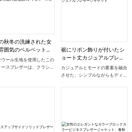
の秋冬の洗練された女
裾にリボン飾りが付いたシ
雰囲気のベルベット生
ョート丈カジュアルブレザ
フォーマルディナーパ
なウール生地を使用したこの
ージャケット
ィーブレザー、ミニマ
ィースブレザーは、クラシッ
カジュアルとモードの要素を融合
トデザイン、多用途の
チェック柄のデザインが特徴
させた、シンプルながらもディテ
黒のレギュラースタイ
柔らかな風合いと優れた保温
ールにこだわったショート丈のブ
誇ります。 スリムなフィッ
レザージャケットです。 裾のリ
と滑らかなラインで、女性の
ボン飾りが特徴で、甘さと遊び心
ガンスとプロフェッショナリ
をプラスしています。 柔らかく
を表現します。 職場の服装
快適な生地で作られ、完璧にフィ
カジュアルにも適しており、
ットするように仕立てられてお
ざまなシーンに簡単に適応
り、カジュアルな日常着とセミフ