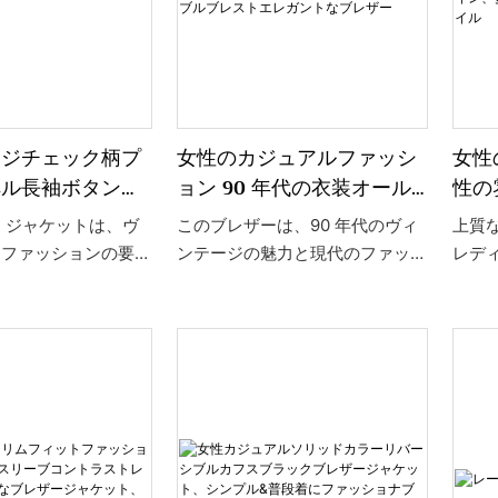
ージチェック柄プ
女性のカジュアルファッシ
女性
ペル長袖ボタン付
ョン 90 年代の衣装オール
性の
トブレザージャケ
ドマネースタイルブラック
地の
 ジャケットは、ヴ
このブレザーは、90 年代のヴィ
上質
ターンダウンカラー長袖光
ーテ
とファッションの要素
ンテージの魅力と現代のファッシ
レデ
沢のあるダブルブレストエ
リス
たもので、クラシック
ョン要素を融合させ、ユニークな
クな
レガントなブレザー
無地
柄プリントが特徴で、
「オールド マネー」の外観を作
で、
に独特の視覚的な深み
り出しています。 光沢のある仕
性を
ル
す。 エレガントで
上げのクラシックなブラックの色
ト感
ルデザインが、女性の
合いが特徴で、繊細でありながら
エレ
らしさを演出します。
豪華な輝きを醸し出します。 タ
ズム
した長袖カットとウエ
ーンダウンカラーのデザインはエ
にも
たデザインが相まっ
レガントでシックで、長袖のカッ
さま