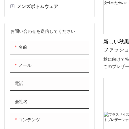
て、体型を
女性ボディスーツ
+
メンズボトムウェア
女性ジョガー
メンズフェイクレザーコート
メンズTシャツ
く、女性の
レディース T シャツ
等間隔に配
メンズ ポロシャツ
メンズショーツ
的かつ見た
洗練さを高め
メンズ スウェット & パーカー
メンズパンツ
お問い合わせを送信してください
もパンツで
新しい秋
メンズシャツ
メンズジョガー
に合わせや
名前
ファッシ
力を引き出
メンズセーター
スリーブ
秋に向けて
スエレガ
メール
このブレザ
ャケット
ムなフィッ
ッドレン
ルなフレア
電話
レガントで
ーラを示して
会社名
ラックで、
あるレース
女性らしい
コンテンツ
ラスしていま