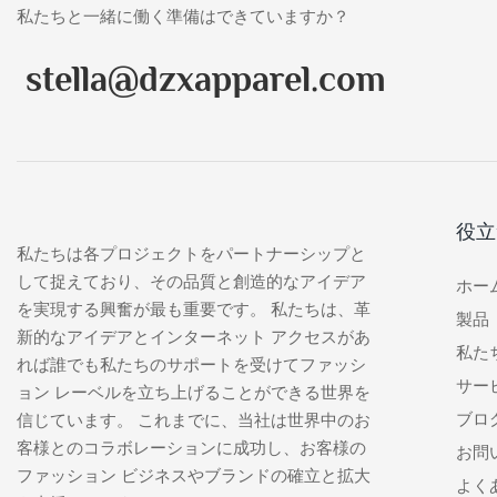
久性を保証し
私たちと一緒に働く準備はできていますか？
カラーデザ
に楽しいサ
stella@dzxapparel.com
す。
役立
私たちは各プロジェクトをパートナーシップと
して捉えており、その品質と創造的なアイデア
ホー
を実現する興奮が最も重要です。 私たちは、革
製品
新的なアイデアとインターネット アクセスがあ
私た
れば誰でも私たちのサポートを受けてファッシ
サー
ョン レーベルを立ち上げることができる世界を
ブロ
信じています。 これまでに、当社は世界中のお
客様とのコラボレーションに成功し、お客様の
お問
ファッション ビジネスやブランドの確立と拡大
よく