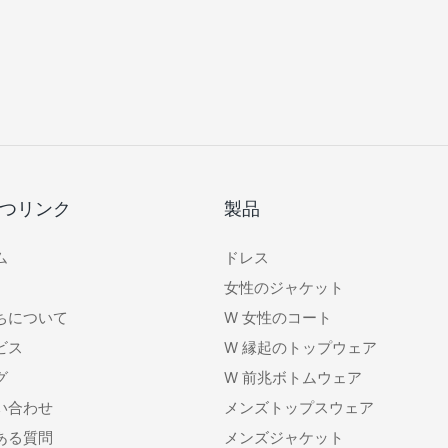
ます。 ランダムな
性の優雅さとプロフェッショナリ
インで、購入するたび
ズムを表現します。
プライズが生まれま
つリンク
製品
ム
ドレス
女性のジャケット
ちについて
W
女性のコート
ビス
W
縁起のトップウェア
グ
W
前兆ボトムウェア
い合わせ
メンズトップスウェア
ある質問
メンズジャケット