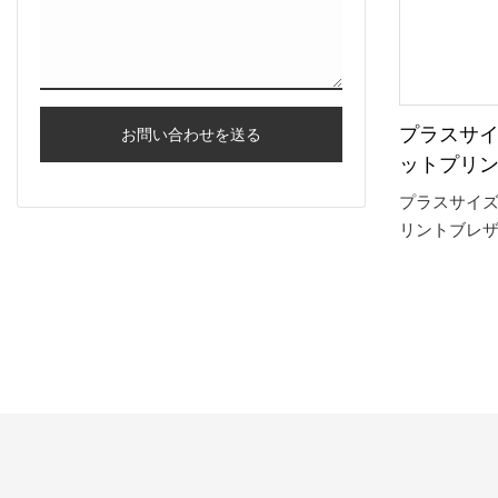
ザインはさ
おり、さま
にマッチす
ョナルなシ
シーンでも
プラスサ
お問い合わせを送る
ます。
ットプリ
ケット (
プラスサイ
リントブレ
ァッション
スサイズの
ています。 
のプリント
び心を加えて
着用に適し
かさとスタ
ます。 高品
ジャケット