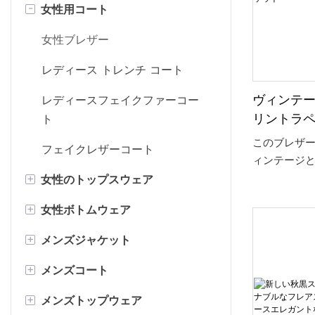
-
女性用コート
ミニドレス
レディースデニムジャケット
ボディコンドレス
レディース ボンバー ジャケット
女性ブレザー
カジュアルドレス
レディース トレンチ コート
レディースフェイクファーコー
ヴィンテ
ト
リントラ
きウエス
このブレザー
フェイクレザーコート
ット
ィンテージ
を融合させ
+
女性のトップスウェア
なチェック
+
女性ボトムウェア
女性セーター&カーディガン
全体の外観
を加えていま
+
メンズジャケット
レディース スウェット & パーカ
スカート
優美なラペ
ー
知性と女性
+
メンズコート
女性のショートパンツ
メンズデニムジャケット
すっきりと
女性のブラウス
+
メンズトップウェア
女性のパンツ
メンズ ボンバージャケット
メンズ トレンチ コート
ストを絞っ