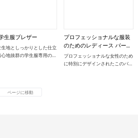
も、好みに応じて締め具合を
地で作られており、パリッとした
できます。 全体的にシンプ
質感のある外観を保証しながら快
エレガントな無地のデザイン
適な着用感を提供します。 春と
さまざまな服装に合わせやす
秋に適しており、プロフェッショ
さまざまな機会に適していま
ナルと日常の両方の場面で女性の
学生服ブレザー
プロフェッショナルな服装
優雅さと自信を表現します。
のためのレディース バーガ
な生地としっかりとした仕立
ンディ チェック ブレザー
着心地抜群の学生服専用の黒
プロフェッショナルな女性のため
ザーです。 シンプルであり
に特別にデザインされたこのバー
らエレガントなデザインが特
ガンディ チェックのブレザー
ブレザーは、学校のフォーマ
は、プロフェッショナルな装いに
雰囲気にぴったりと調和し、
最適です。 バーガンディの色合
の若々しい活力を表現しま
いと繊細なチェック柄が特徴で、
女性の優しさと柔らかさと、職場
環境のプロ意識と安定感を兼ね備
えています。 鮮明な仕立てと滑
らかなラインは、着用者の正しい
姿勢とエレガントな態度を示しま