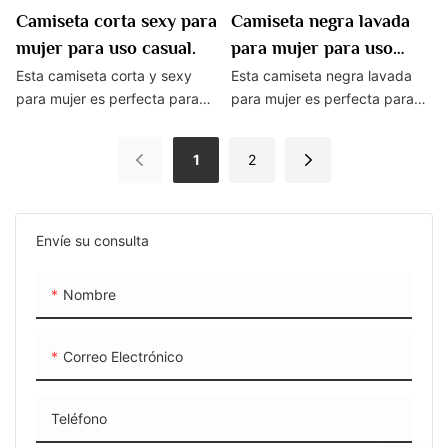
control de calidad en cada
cómodo.
Camiseta corta sexy para
Camiseta negra lavada
etapa, desde la selección de
mujer para uso casual.
para mujer para uso
la tela hasta el acabado del
casual
bordado, para ofrecer
Esta camiseta corta y sexy
Esta camiseta negra lavada
productos duraderos y listos
para mujer es perfecta para
para mujer es perfecta para
para su marca.
uso informal y ofrece un ajuste
uso casual, ya que cuenta con
favorecedor y elegante.
un ajuste relajado y una
1
2
Confeccionado con tela
cómoda mezcla de telas.
transpirable de alta calidad, te
Combínalo con tus jeans o
mantendrá cómodo y lucirá
leggings favoritos para una
genial durante todo el día.
apariencia elegante y sin
Envíe su consulta
esfuerzo.
Nombre
Correo Electrónico
Teléfono