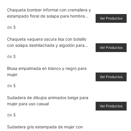
Chaqueta bomber informal con cremallera y
estampado floral de solapa para hombre
Ver Productos
para primavera & Tendencia de otoño
de
$
Chaqueta vaquera oscura lisa con bolsillo
con solapa deshilachada y algodón para
Ver Productos
hombre
de
$
Blusa empalmada en blanco y negro para
mujer
Ver Productos
de
$
Sudadera de dibujos animados beige para
mujer para uso casual
Ver Productos
de
$
Sudadera gris estampada de mujer con