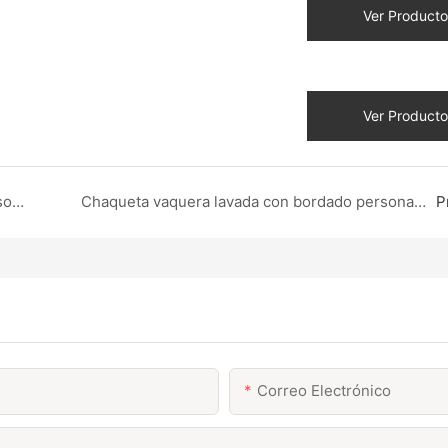
Ver Producto
Ver Producto
Chaqueta vaquera con capucha extragrande personalizada OEM | DZX Apparel
Chaqueta vaquera lavada con bordado personalizado OEM | DZX Apparel
P
Correo Electrónico