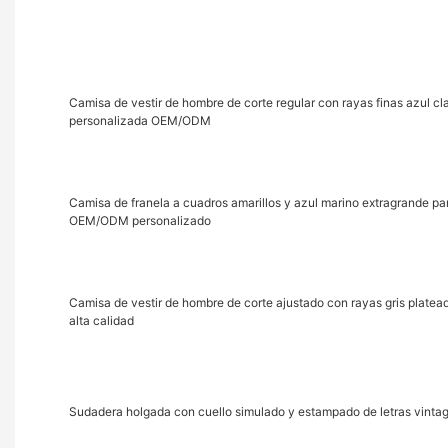
Camisa de vestir de hombre de corte regular con rayas finas azul cl
personalizada OEM/ODM
Camisa de franela a cuadros amarillos y azul marino extragrande 
OEM/ODM personalizado
Camisa de vestir de hombre de corte ajustado con rayas gris plate
Auditoría completa de terceros de ASAHI·L
alta calidad
Sudadera holgada con cuello simulado y estampado de letras vintag