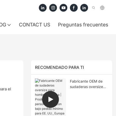
OG
CONTACT US
Preguntas frecuentes
RECOMENDADO PARA TI
Fabricante OEM de
sudaderas oversize
ara el
para hombre en China
| Producción
personalizada con
bajo pedido mínimo
para EE. UU., Europa y