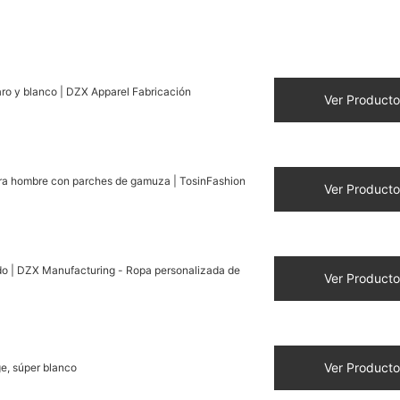
aro y blanco | DZX Apparel Fabricación
Ver Producto
para hombre con parches de gamuza | TosinFashion
Ver Producto
ado | DZX Manufacturing - Ropa personalizada de
Ver Producto
INK
Ver Producto
e, súper blanco