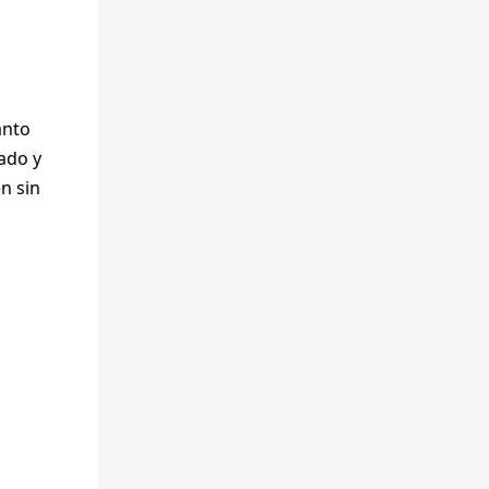
anto
ado y
n sin