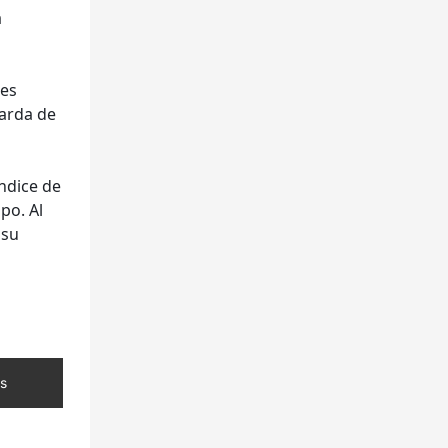
a
ses
tarda de
ndice de
po. Al
 su
s