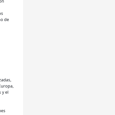
con
os
no de
zadas,
Europa,
 y el
nes