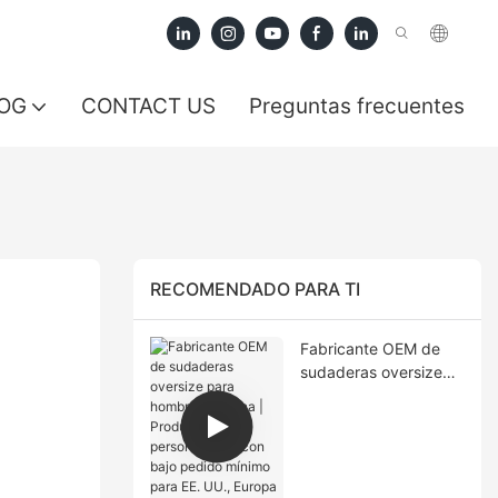
OG
CONTACT US
Preguntas frecuentes
RECOMENDADO PARA TI
Fabricante OEM de
sudaderas oversize
para hombre en China
| Producción
personalizada con
bajo pedido mínimo
para EE. UU., Europa y