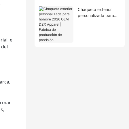
ciclo completo
y
Chaqueta exterior
personalizada para
hombre 2026 OEM
DZX Apparel | Fábrica
de producción de
ial, el
precisión
 del
arca,
ormar
s,