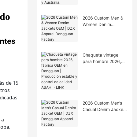
Australia.
ido
2026 Custom Men &
Women Denim
Jackets OEM | DZX
Apparel Dongguan
entes
Factory
Chaqueta vintage
para hombre 2026,
fábrica OEM en
Dongguan |
Producción estable y
ás de 15
control de calidad
etros
ASAHI・LINK
edicadas
2026 Custom Men’s
Casual Denim Jacket
OEM | DZX Dongguan
 a
Apparel Factory
ropa,