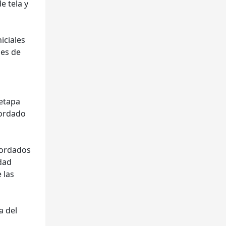
e tela y
iciales
nes de
 etapa
bordado
bordados
dad
 las
a del