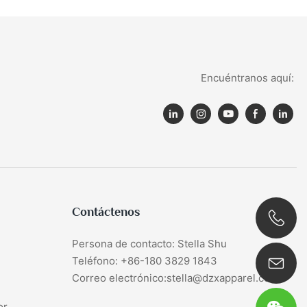
Encuéntranos aquí:
Contáctenos
Persona de contacto: Stella Shu
0086 180 3829 1843
Teléfono: +86-180 3829 1843
Correo electrónico:stella@dzxapparel.com
or