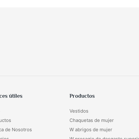
ces útiles
Productos
o
Vestidos
uctos
Chaquetas de mujer
ca de Nosotros
W
abrigos de mujer
cios
W
presagio de desgaste superi