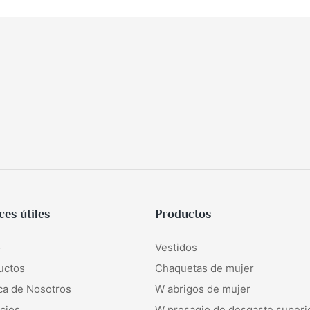
ces útiles
Productos
o
Vestidos
uctos
Chaquetas de mujer
ca de Nosotros
W
abrigos de mujer
cios
W
presagio de desgaste superi