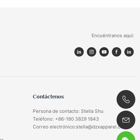
Encuéntranos aquí:
Contáctenos
Persona de contacto: Stella Shu
0086 180 3829 1843
Teléfono: +86-180 3829 1843
Correo electrónico:stella@dzxapparel.com
or