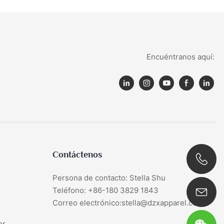
Encuéntranos aquí:
Contáctenos
Persona de contacto: Stella Shu
0086 180 3829 1843
Teléfono: +86-180 3829 1843
Correo electrónico:stella@dzxapparel.com
or