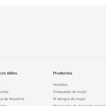
ces útiles
Productos
o
Vestidos
uctos
Chaquetas de mujer
ca de Nosotros
W
abrigos de mujer
cios
W
presagio de desgaste superi