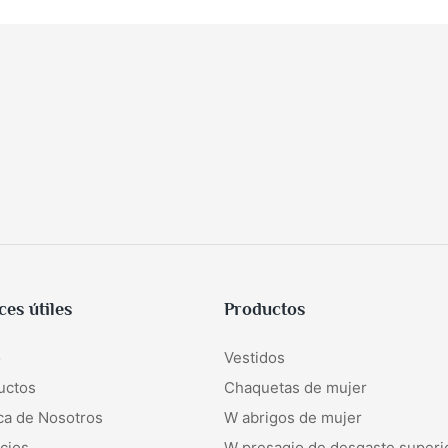
ces útiles
Productos
o
Vestidos
uctos
Chaquetas de mujer
ca de Nosotros
W
abrigos de mujer
cios
W
presagio de desgaste superi