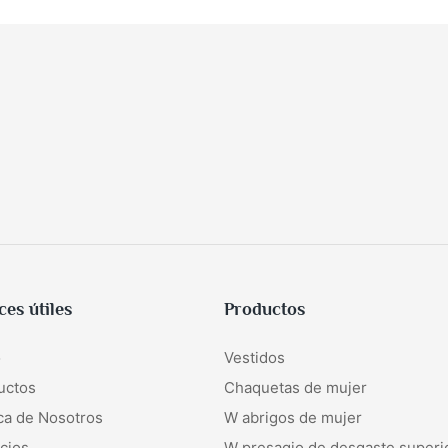
ces útiles
Productos
o
Vestidos
uctos
Chaquetas de mujer
ca de Nosotros
W
abrigos de mujer
cios
W
presagio de desgaste superi