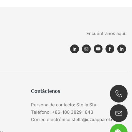
Encuéntranos aquí:
Contáctenos
Persona de contacto: Stella Shu
0086 180 3829 1843
Teléfono: +86-180 3829 1843
Correo electrónico:stella@dzxapparel.com
or