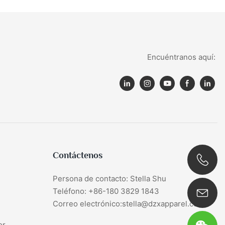
Encuéntranos aquí:
Contáctenos
Persona de contacto: Stella Shu
0086 180 3829 1843
Teléfono: +86-180 3829 1843
Correo electrónico:stella@dzxapparel.com
or