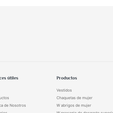
ces útiles
Productos
o
Vestidos
uctos
Chaquetas de mujer
ca de Nosotros
W
abrigos de mujer
cios
W
presagio de desgaste superi