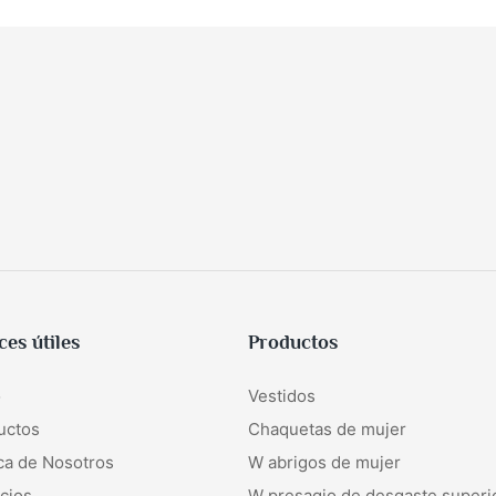
ces útiles
Productos
o
Vestidos
uctos
Chaquetas de mujer
ca de Nosotros
W
abrigos de mujer
cios
W
presagio de desgaste superi