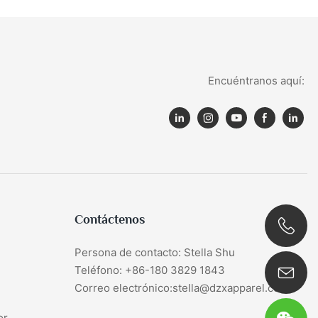
Encuéntranos aquí:
Contáctenos
Persona de contacto: Stella Shu
0086 180 3829 1843
Teléfono: +86-180 3829 1843
Correo electrónico:stella@dzxapparel.com
or