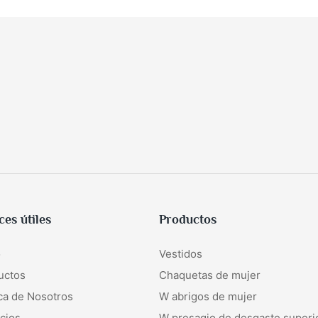
ces útiles
Productos
o
Vestidos
uctos
Chaquetas de mujer
ca de Nosotros
W
abrigos de mujer
cios
W
presagio de desgaste superi