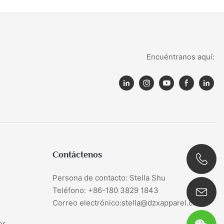
Encuéntranos aquí:
Contáctenos
Persona de contacto: Stella Shu
0086 180 3829 1843
Teléfono: +86-180 3829 1843
Correo electrónico:stella@dzxapparel.com
or