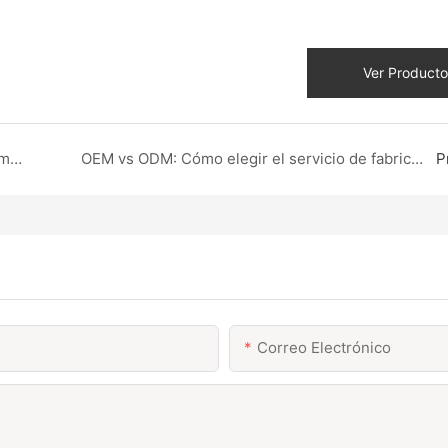
Ver Producto
Producción de abrigos artesanales: la oferta premium de DZX Apparel para socios globales
OEM vs ODM: Cómo elegir el servicio de fabricación de prendas adecuado para su marca
P
Correo Electrónico