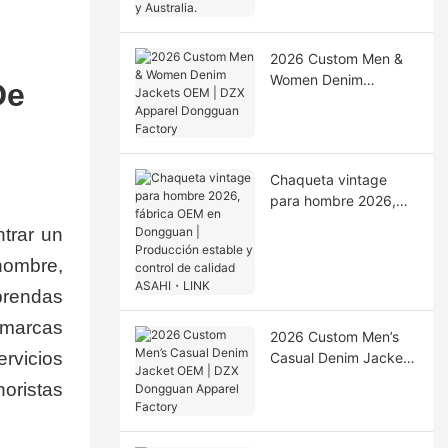
Australia.
2026 Custom Men &
Women Denim
De
Jackets OEM | DZX
Apparel Dongguan
Factory
Chaqueta vintage
para hombre 2026,
fábrica OEM en
trar un
Dongguan |
hombre,
Producción estable y
control de calidad
prendas
ASAHI・LINK
 marcas
2026 Custom Men’s
rvicios
Casual Denim Jacket
OEM | DZX Dongguan
noristas
Apparel Factory