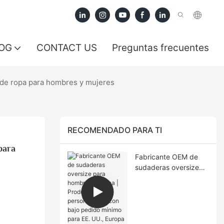
OG
CONTACT US
Preguntas frecuentes
s de ropa para hombres y mujeres
RECOMENDADO PARA TI
ara 
Fabricante OEM de
sudaderas oversize
para hombre en China
| Producción
personalizada con
bajo pedido mínimo
para EE. UU., Europa y