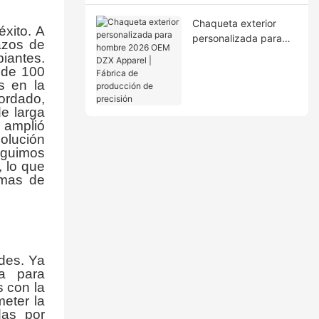
ciclo completo
Chaqueta exterior
éxito. A
personalizada para
azos de
hombre 2026 OEM
iantes.
DZX Apparel | Fábrica
 de 100
de producción de
s en la
ordado,
precisión
e larga
 amplió
olución
eguimos
, lo que
emas de
des. Ya
ía para
 con la
meter la
das por