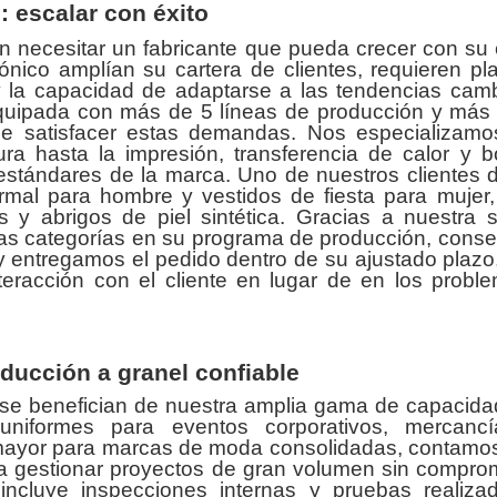
: escalar con éxito
n necesitar un fabricante que pueda crecer con su 
ónico amplían su cartera de clientes, requieren pl
y la capacidad de adaptarse a las tendencias camb
equipada con más de 5 líneas de producción y más
 de satisfacer estas demandas. Nos especializamo
ura hasta la impresión, transferencia de calor y b
stándares de la marca. Uno de nuestros clientes d
mal para hombre y vestidos de fiesta para mujer,
s y abrigos de piel sintética. Gracias a nuestra s
evas categorías en su programa de producción, cons
d y entregamos el pedido dentro de su ajustado plazo
nteracción con el cliente en lugar de en los probl
ducción a granel confiable
se benefician de nuestra amplia gama de capacida
niformes para eventos corporativos, mercanc
 mayor para marcas de moda consolidadas, contamos
ara gestionar proyectos de gran volumen sin compro
d incluye inspecciones internas y pruebas realiza