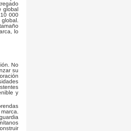
tregado
 global
e 10 000
global.
 tamaño
rca, lo
ión. No
anzar su
oración
sidades
istentes
nible y
 prendas
 marca.
guardia
mítanos
onstruir