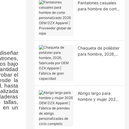
Pantalones casuales
para hombre de corte
personalizado 2026
OEM DZX Apparel |
Proveedor global de
ropa
Chaqueta de poliéster
diseñar
para hombre, 2026,
atrones,
fabricada por OEM
tos bajo
DZX Apparel | Fábrica
cantidad
de gran capacidad
robar el
esde la
d, hasta
ializada
Abrigo largo para
udaderas
hombre y mujer 2026
tallas,
OEM DZX Apparel |
tó en un
Fábrica de prendas
de abrigo
personalizadas de