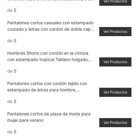
Ver Productos
uso diario en primavera y verano, escuela
de
$
Pantalones cortos casuales con estampado
cruzado y letras con cordón de doble capa
Ver Productos
para el verano
de
$
Hombres Shorts con cordón en la cintura
con estampado tropical Tablero holgado
Ver Productos
Gráfico fresco Colorido Vacaciones Playa
de
$
Pantalones cortos con cordón tejido con
estampado de letras para hombre,
Ver Productos
adecuados para uso diario en primavera y
de
$
verano, escuela
Pantalones cortos de playa de moda para
mujer para verano
Ver Productos
de
$