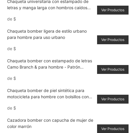
Chaqueta universitaria con estampado de
letras y manga larga con hombros caídos
Ver Productos
para mujer, estilo universitario
de
$
Chaqueta bomber ligera de estilo urbano
para hombre para uso urbano
Ver Productos
de
$
Chaqueta bomber con estampado de letras
Camo Branch & para hombre - Patrón
Ver Productos
desplegable multicolor
de
$
Chaqueta bomber de piel sintética para
motocicleta para hombre con bolsillos con
Ver Productos
cremallera
de
$
Cazadora bomber con capucha de mujer de
color marrón
Ver Productos