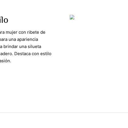
ilo
ara mujer con ribete de
para una apariencia
a brindar una silueta
radero. Destaca con estilo
asión.