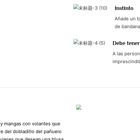
Instinto
Añade un to
de bandana
Debe tener
A las person
imprescindi
s y mangas con volantes que
e del dobladillo del pañuelo
 mujeres que desean una blusa