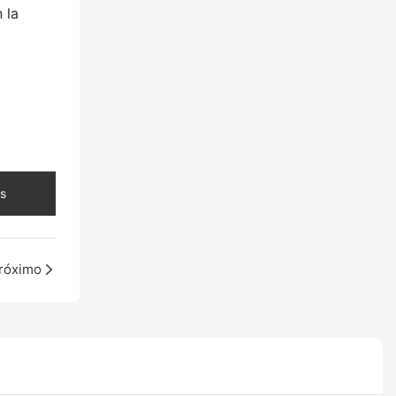
 la
s
róximo