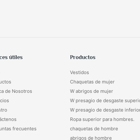
ces útiles
Productos
o
Vestidos
uctos
Chaquetas de mujer
ca de Nosotros
W
abrigos de mujer
cios
W
presagio de desgaste superi
stro
W
presagio de desgaste inferio
áctenos
Ropa superior para hombres.
untas frecuentes
chaquetas de hombre
abrigos de hombre