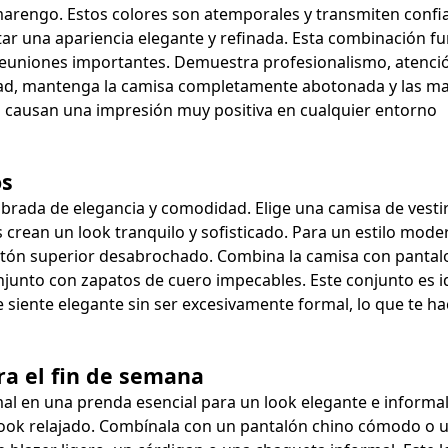
marengo. Estos colores son atemporales y transmiten confi
tar una apariencia elegante y refinada. Esta combinación f
as reuniones importantes. Demuestra profesionalismo, atenció
lidad, mantenga la camisa completamente abotonada y las m
 causan una impresión muy positiva en cualquier entorno
os
brada de elegancia y comodidad. Elige una camisa de vesti
s crean un look tranquilo y sofisticado. Para un estilo mode
 botón superior desabrochado. Combina la camisa con panta
njunto con zapatos de cuero impecables. Este conjunto es i
 siente elegante sin ser excesivamente formal, lo que te ha
ra el fin de semana
al en una prenda esencial para un look elegante e informal
ook relajado. Combínala con un pantalón chino cómodo o 