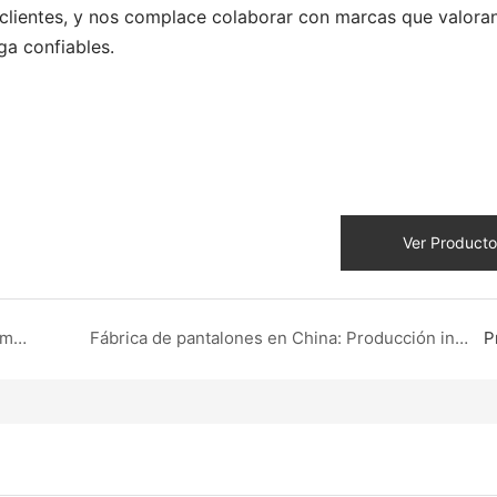
 clientes, y nos complace colaborar con marcas que valoran
ga confiables.
Ver Producto
Trabaje con una fábrica líder de ropa de gama completa de China para su marca
Fábrica de pantalones en China: Producción integral para socios globales
P