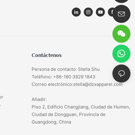
0086 180 3829 1843
Contáctenos
Persona de contacto: Stella Shu
Teléfono: +86-180 3829 1843
Correo electrónico:stella@dzxapparel.com
or
Añadir:
r
Piso 2, Edificio Changjiang, Ciudad de Humen,
Ciudad de Dongguan, Provincia de
Guangdong, China