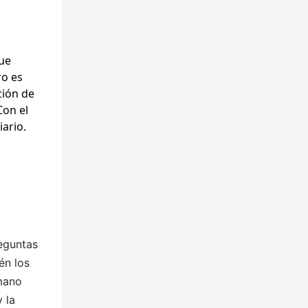
gue
ro es
cción de
Con el
iario.
reguntas
én los
 mano
 la