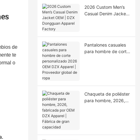
2026 Custom Men’s
Casual Denim Jacket
nes
OEM | DZX Dongguan
Apparel Factory
Pantalones casuales
mbios de
para hombre de corte
mente te
personalizado 2026
ormal o
OEM DZX Apparel |
Proveedor global de
ropa
Chaqueta de poliéster
para hombre, 2026,
fabricada por OEM
DZX Apparel | Fábrica
de gran capacidad
a.