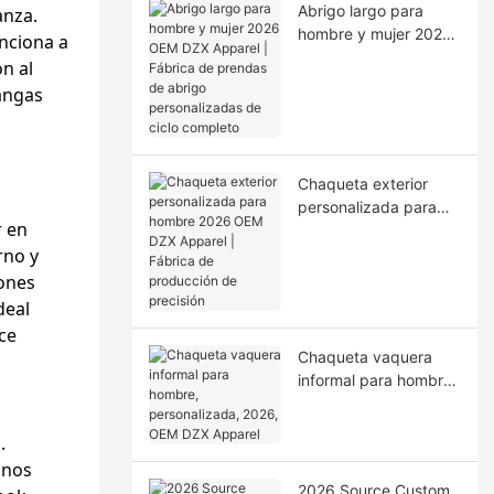
Abrigo largo para
anza.
hombre y mujer 2026
unciona a
OEM DZX Apparel |
n al
Fábrica de prendas
angas
de abrigo
personalizadas de
ciclo completo
Chaqueta exterior
personalizada para
r en
hombre 2026 OEM
rno y
DZX Apparel | Fábrica
de producción de
lones
precisión
deal
ce
Chaqueta vaquera
informal para hombre,
personalizada, 2026,
OEM DZX Apparel
.
unos
2026 Source Custom