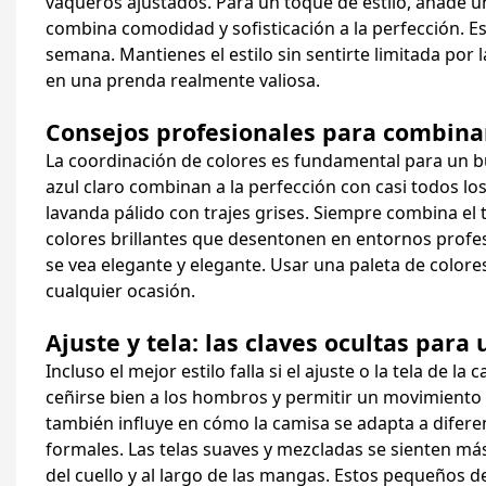
vaqueros ajustados. Para un toque de estilo, añade un
combina comodidad y sofisticación a la perfección. E
semana. Mantienes el estilo sin sentirte limitada por l
en una prenda realmente valiosa.
Consejos profesionales para combinar
La coordinación de colores es fundamental para un bu
azul claro combinan a la perfección con casi todos los
lavanda pálido con trajes grises. Siempre combina el 
colores brillantes que desentonen en entornos profe
se vea elegante y elegante. Usar una paleta de colore
cualquier ocasión.
Ajuste y tela: las claves ocultas para 
Incluso el mejor estilo falla si el ajuste o la tela de
ceñirse bien a los hombros y permitir un movimiento n
también influye en cómo la camisa se adapta a difere
formales. Las telas suaves y mezcladas se sienten má
del cuello y al largo de las mangas. Estos pequeños de