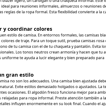
 blazer ligero, un cárdigan o una chaqueta informal. Este 
s ideal para reuniones informales, almuerzos o reuniones de
as reglas de la ropa formal. Esta flexibilidad convierte a la 
 y coordinar colores
en estilo de camisa. En entornos formales, las camisas bla
 colores de traje. Para un toque sutil, prueba camisas rosa 
tono de tu camisa con el de tu chaqueta y pantalón. Evita lo
sionales. Los tonos neutros crean armonía y hacen que tu 
s uniforme te ayuda a lucir elegante y bien preparado para
un gran estilo
 la camisa no son los adecuados. Una camisa bien ajustada deb
atural. Evite estilos demasiado holgados o ajustados. La t
ntes ocasiones. El algodón fresco funciona mejor para amb
s relajadas para ropa informal. Preste atención también a l
talles influyen enormemente en su look final. Cuando el aju