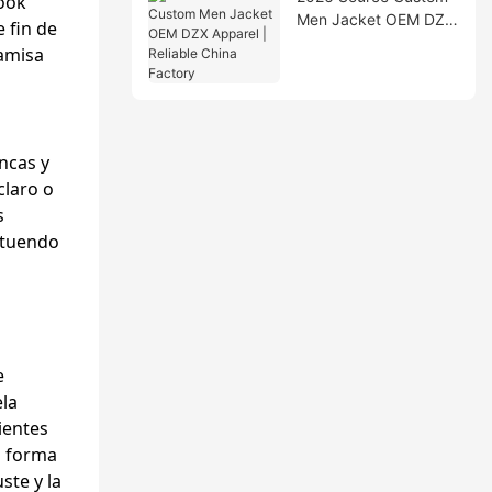
look
Men Jacket OEM DZX
 fin de
Apparel | Reliable
camisa
China Factory
ncas y
claro o
s
atuendo
e
ela
ientes
a forma
ste y la