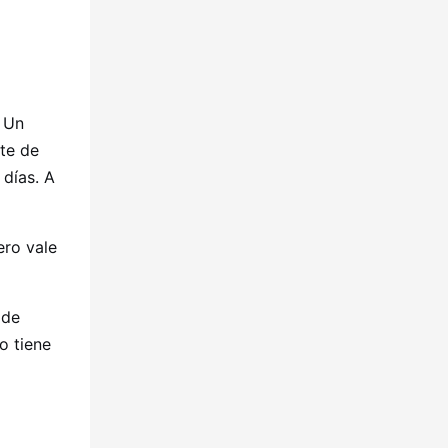
. Un
ste de
 días. A
ero vale
 de
o tiene