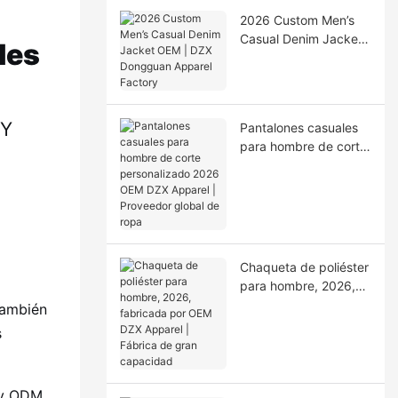
2026 Custom Men’s
Casual Denim Jacket
les
OEM | DZX Dongguan
Apparel Factory
 Y
Pantalones casuales
para hombre de corte
personalizado 2026
OEM DZX Apparel |
Proveedor global de
ropa
Chaqueta de poliéster
para hombre, 2026,
fabricada por OEM
También
DZX Apparel | Fábrica
s
de gran capacidad
 y ODM