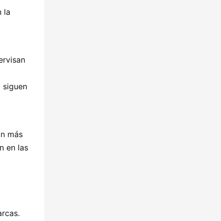
 la
ervisan
y siguen
an más
n en las
arcas.