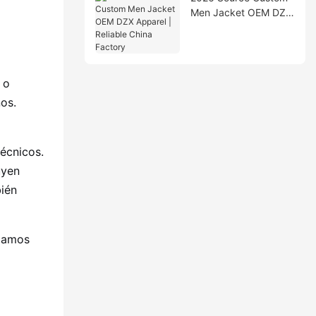
Men Jacket OEM DZX
Apparel | Reliable
China Factory
 o
os.
técnicos.
uyen
ién
rgamos