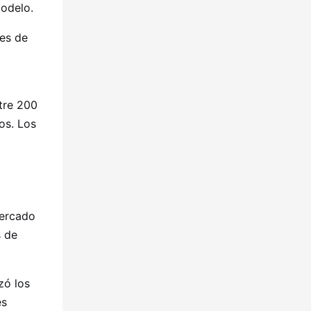
odelo.
nes de
tre 200
os. Los
mercado
s de
zó los
es