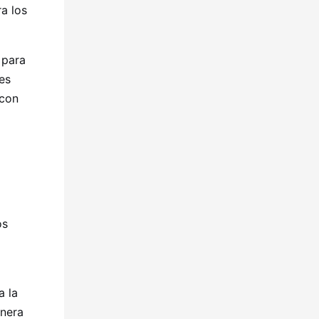
a los
 para
es
 con
os
a la
enera