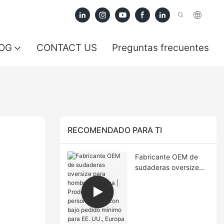
OG
CONTACT US
Preguntas frecuentes
RECOMENDADO PARA TI
Fabricante OEM de
sudaderas oversize
para hombre en China
| Producción
personalizada con
bajo pedido mínimo
para EE. UU., Europa y