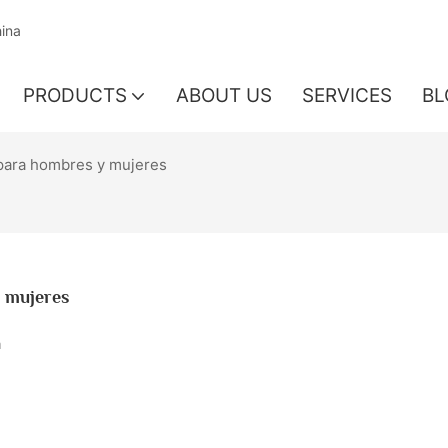
hina
PRODUCTS
ABOUT US
SERVICES
BL
 para hombres y mujeres
y mujeres
a