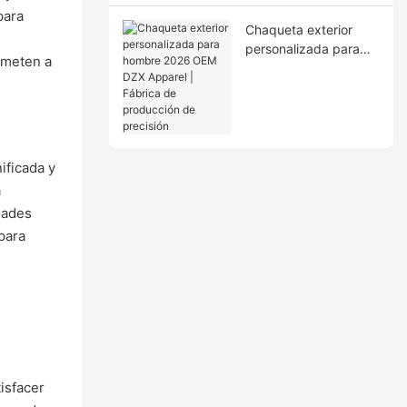
ciclo completo
para
Chaqueta exterior
n
personalizada para
ometen a
hombre 2026 OEM
DZX Apparel | Fábrica
de producción de
precisión
ificada y
a
dades
para
isfacer