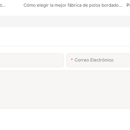
Pedidos de chaquetas a gran escala: cómo los fabricantes garantizan la calidad y la rapidez
Cómo elegir la mejor fábrica de polos bordados para pedidos al por mayor
P
Correo Electrónico