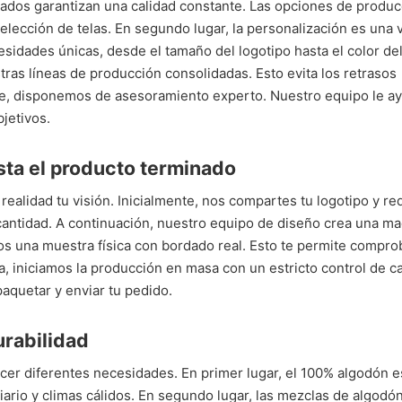
rdados garantizan una calidad constante. Las opciones de produ
lección de telas. En segundo lugar, la personalización es una 
sidades únicas, desde el tamaño del logotipo hasta el color del 
as líneas de producción consolidadas. Esto evita los retrasos
te, disponemos de asesoramiento experto. Nuestro equipo le a
jetivos.
sta el producto terminado
alidad tu visión. Inicialmente, nos compartes tu logotipo y req
la cantidad. A continuación, nuestro equipo de diseño crea una m
os una muestra física con bordado real. Esto te permite comprob
ra, iniciamos la producción en masa con un estricto control de ca
aquetar y enviar tu pedido.
urabilidad
acer diferentes necesidades. En primer lugar, el 100% algodón e
iario y climas cálidos. En segundo lugar, las mezclas de algodón