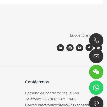
Encuéntranos aquí:
0086 180 3829 1843
Contáctenos
Persona de contacto: Stella Shu
Teléfono: +86-180 3829 1843
Correo electrónico:stella@dzxapparel.com