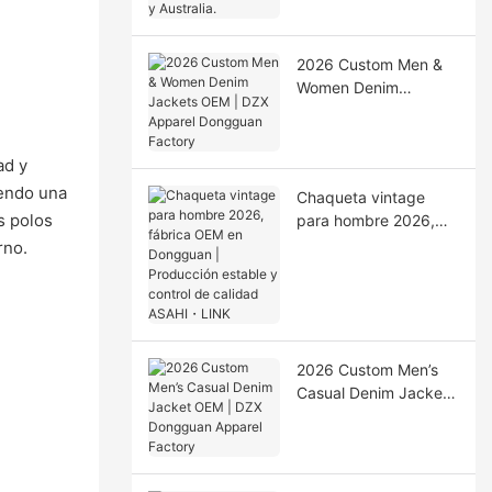
Australia.
2026 Custom Men &
Women Denim
Jackets OEM | DZX
Apparel Dongguan
Factory
ad y
iendo una
Chaqueta vintage
s polos
para hombre 2026,
fábrica OEM en
rno.
Dongguan |
Producción estable y
control de calidad
ASAHI・LINK
2026 Custom Men’s
Casual Denim Jacket
OEM | DZX Dongguan
Apparel Factory