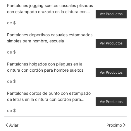
Pantalones jogging sueltos casuales plisados
​​con estampado cruzado en la cintura con
Ver Productos
cordón para hombre
de
$
Pantalones deportivos casuales estampados
simples para hombre, escuela
Ver Productos
de
$
Pantalones holgados con pliegues en la
cintura con cordón para hombre sueltos
Ver Productos
de
$
Pantalones cortos de punto con estampado
de letras en la cintura con cordón para
Ver Productos
hombre, holgados hasta la rodilla, color
de
$
caqui, informal urbano
Aviar
Próximo