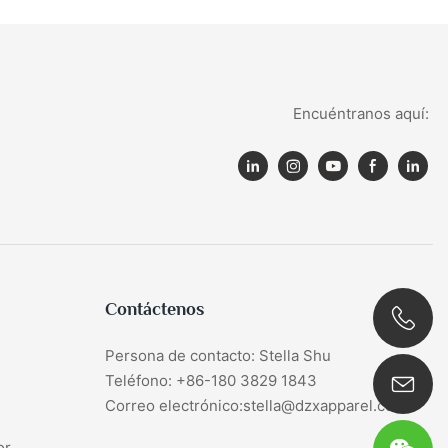
Encuéntranos aquí:
Contáctenos
Persona de contacto: Stella Shu
0086 180 3829 1843
Teléfono: +86-180 3829 1843
Correo electrónico:stella@dzxapparel.com
or