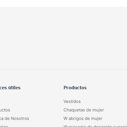
ces útiles
Productos
o
Vestidos
uctos
Chaquetas de mujer
ca de Nosotros
W
abrigos de mujer
cios
W
presagio de desgaste superi