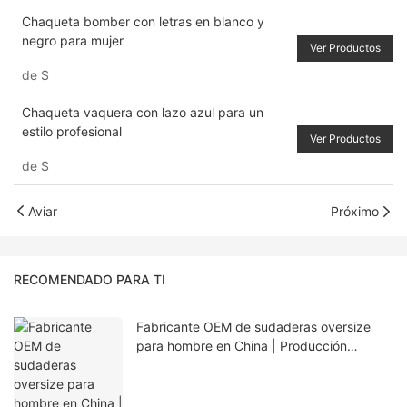
Chaqueta bomber con letras en blanco y
negro para mujer
Ver Productos
de
$
Chaqueta vaquera con lazo azul para un
estilo profesional
Ver Productos
de
$
Aviar
Próximo
RECOMENDADO PARA TI
Fabricante OEM de sudaderas oversize
para hombre en China | Producción
personalizada con bajo pedido mínimo
para EE. UU., Europa y Australia.