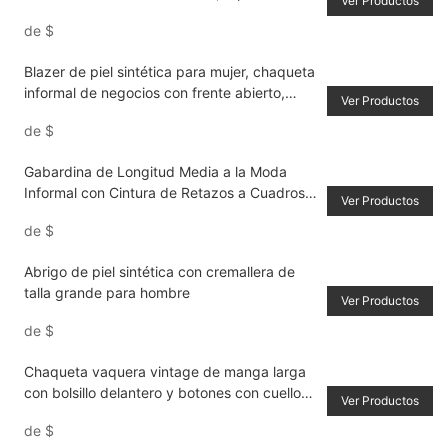
Ver Productos
invierno, abrigo retro
de
$
Blazer de piel sintética para mujer, chaqueta
informal de negocios con frente abierto,
Ver Productos
abrigo de moda de otoño de longitud media
de
$
con bolsillos
Gabardina de Longitud Media a la Moda
Informal con Cintura de Retazos a Cuadros
Ver Productos
para Mujer, Chaqueta Elegante con Cuello
de
$
de Traje Cruzado a Prueba de Viento, Corte
Entallado Estilo Primavera & Otoño
Abrigo de piel sintética con cremallera de
talla grande para hombre
Ver Productos
de
$
Chaqueta vaquera vintage de manga larga
con bolsillo delantero y botones con cuello
Ver Productos
vuelto para hombre
de
$