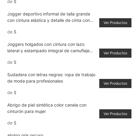
de
$
Jogger deportivo informal de talla grande
con cintura elástica y detalle de cinta con
Ver Productos
letras de colores en contraste
de
$
Joggers holgados con cintura con lazo
lateral y estampado integral de camuflaje
Ver Productos
para mujer
de
$
Sudadera con letras negras: ropa de trabajo
de moda para profesionales
Ver Productos
de
$
Abrigo de piel sintética color canela con
cinturón para mujer
Ver Productos
de
$
abrigo gris oscuro