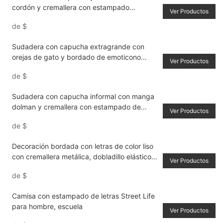
cordón y cremallera con estampado
Ver Productos
cruzado, escuela, camisetas de manga larga
de
$
Sudadera con capucha extragrande con
orejas de gato y bordado de emoticono
Ver Productos
japonés estilo urbano
de
$
Sudadera con capucha informal con manga
dolman y cremallera con estampado de
Ver Productos
letras góticas para mujer, primavera & otoño
de
$
Decoración bordada con letras de color liso
con cremallera metálica, dobladillo elástico,
Ver Productos
chaqueta holgada de piel sintética con
de
$
cuello vuelto
Camisa con estampado de letras Street Life
para hombre, escuela
Ver Productos