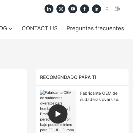
OG
CONTACT US
Preguntas frecuentes
RECOMENDADO PARA TI
Fabricante OEM de
sudaderas oversize
para hombre en China
| Producción
personalizada con
bajo pedido mínimo
para EE. UU., Europa y