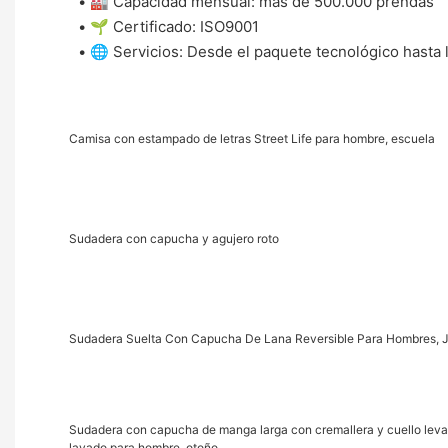
• 🏭 Capacidad mensual: más de 500.000 prendas
• 🌱 ​Certificado: ISO9001
• 🌐 Servicios: Desde el paquete tecnológico hasta l
Camisa con estampado de letras Street Life para hombre, escuela
Sudadera con capucha y agujero roto
Sudadera Suelta Con Capucha De Lana Reversible Para Hombres, Je
Sudadera con capucha de manga larga con cremallera y cuello lev
lavado para hombre, otoño