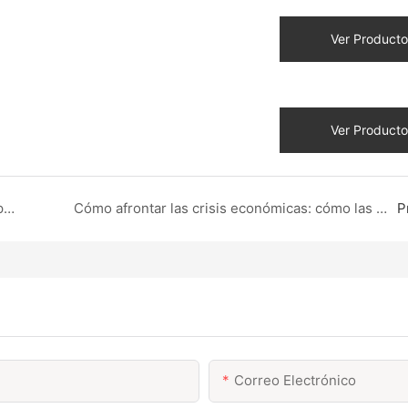
Ver Producto
Ver Producto
La Guerra de la Tarifa sacude la moda: cómo las pequeñas fábricas están convirtiendo la crisis en la oportunidad
Cómo afrontar las crisis económicas: cómo las marcas de ropa prosperan gracias a cadenas de suministro inteligentes y marketing multicanal
P
Correo Electrónico