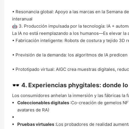
• Resonancia global: Apoyo a las marcas en la Semana d
interanual
🤖 ​3. Producción impulsada por la tecnología: IA + autom
La IA no está reemplazando a los humanos—Es elevar la a
• Fabricación inteligente: Robots de costura y tejido 3
• Previsión de la demanda: los algoritmos de IA predicen
• Prototipado virtual: AIGC crea muestras digitales, redu
🕶️ ​
4. Experiencias phygitales: donde lo 
Los consumidores anhelan la inmersión y las fábricas la fa
Coleccionables digitales
:Co-creación de gemelos NFT 
avatares de RA)
Pruebas virtuales
:Los probadores de realidad aumen