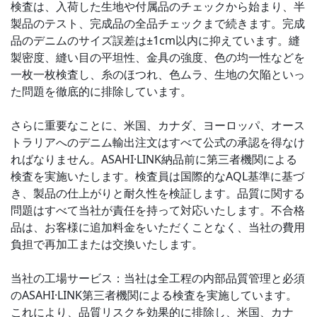
検査は、入荷した生地や付属品のチェックから始まり、半
製品のテスト、完成品の全品チェックまで続きます。完成
品のデニムのサイズ誤差は±1cm以内に抑えています。縫
製密度、縫い目の平坦性、金具の強度、色の均一性などを
一枚一枚検査し、糸のほつれ、色ムラ、生地の欠陥といっ
た問題を徹底的に排除しています。
さらに重要なことに、米国、カナダ、ヨーロッパ、オース
トラリアへのデニム輸出注文はすべて公式の承認を得なけ
ればなりません。
ASAHI·LINK
納品前に第三者機関による
検査を実施いたします。検査員は国際的なAQL基準に基づ
き、製品の仕上がりと耐久性を検証します。品質に関する
問題はすべて当社が責任を持って対応いたします。不合格
品は、お客様に追加料金をいただくことなく、当社の費用
負担で再加工または交換いたします。
当社の工場サービス：当社は全工程の内部品質管理と必須
の
ASAHI·LINK
第三者機関による検査を実施しています。
これにより、品質リスクを効果的に排除し、米国、カナ