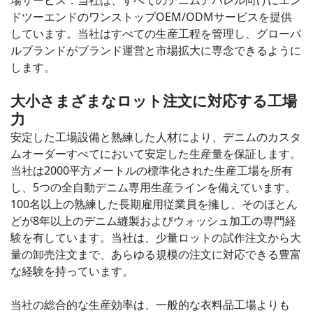
場サービス：当社は、すべてのデニムアパレル向けにエン
ドツーエンドのワンストップOEM/ODMサービスを提供
しています。当社はすべての生産工程を管理し、グローバ
ルブランドがブランド運営と市場拡大に専念できるように
します。
大小さまざまなロット注文に対応する工場
力
安定した工場設備と熟練した人材により、デニムのカスタ
ムオーダーすべてにおいて安定した生産量を保証します。
当社は2000平方メートルの標準化された生産工場を所有
し、5つの全自動デニム専用生産ラインを備えています。
100名以上の熟練した長期雇用従業員を擁し、そのほとん
どが8年以上のデニム縫製およびウォッシュ加工の専門経
験を有しています。当社は、少量ロットの試作注文から大
量の卸売注文まで、あらゆる規模の注文に対応できる豊富
な経験を持っています。
当社の総合的な生産効率は、一般的な衣料品工場よりも