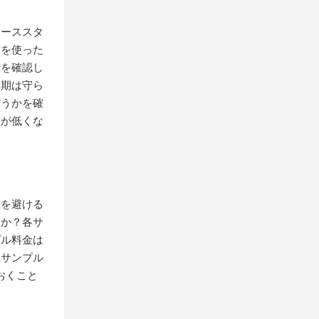
ケーススタ
材を使った
質を確認し
納期は守ら
どうかを確
性が低くな
態を避ける
すか？各サ
プル料金は
、サンプル
おくこと