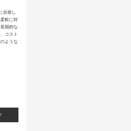
に合致し
に柔軟に対
る長期的な
え、コスト
どのような
す