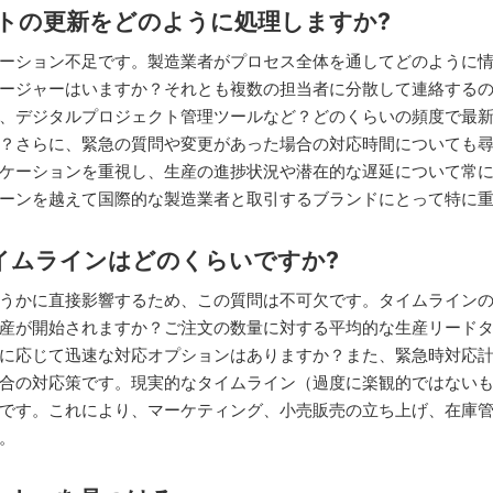
クトの更新をどのように処理しますか?
ーション不足です。製造業者がプロセス全体を通してどのように
ージャーはいますか？それとも複数の担当者に分散して連絡する
、デジタルプロジェクト管理ツールなど？どのくらいの頻度で最
？さらに、緊急の質問や変更があった場合の対応時間についても
ケーションを重視し、生産の進捗状況や潜在的な遅延について常
ーンを越えて国際的な製造業者と取引するブランドにとって特に
タイムラインはどのくらいですか?
うかに直接影響するため、この質問は不可欠です。タイムライン
産が開始されますか？ご注文の数量に対する平均的な生産リード
に応じて迅速な対応オプションはありますか？また、緊急時対応
合の対応策です。現実的なタイムライン（過度に楽観的ではない
です。これにより、マーケティング、小売販売の立ち上げ、在庫
。