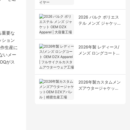
ルアパレルサプライヤ
ー
2026 バルク ポリエス
テル メンズ ジャケット
OEM DZX Apparel | 大
る重要な
容量工場
ッション
2026年製 レディース/
試作生産に
メンズ ロングコート
ないメー
OEM DZX Apparel | フ
OQがス
ルサイクルカスタムア
ウターウェア工場
2026年製カスタムメン
ズアウタージャケット
OEM DZXアパレル｜精
密生産工場