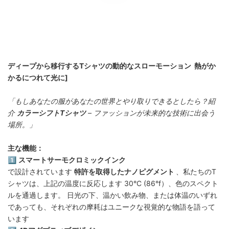
ディープから移行するTシャツの動的なスローモーション 熱がか
かるにつれて光に]
「もしあなたの服があなたの世界とやり取りできるとしたら？紹
介
カラーシフトTシャツ
​ – ファッションが未来的な技術に出会う
場所。」
主な機能：
1️⃣ ​
スマートサーモクロミックインク
で設計されています
特許を取得したナノピグメント
、私たちのT
シャツは、上記の温度に反応します 30°C (86°f）、色のスペクト
ルを通過します。 日光の下、温かい飲み物、または体温のいずれ
であっても、それぞれの摩耗はユニークな視覚的な物語を語って
います