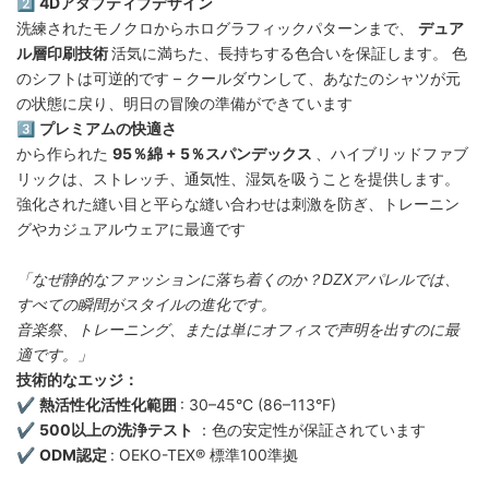
2️⃣ ​
4Dアダプティブデザイン
洗練されたモノクロからホログラフィックパターンまで、
デュア
ル層印刷技術
活気に満ちた、長持ちする色合いを保証します。 色
のシフトは可逆的です – クールダウンして、あなたのシャツが元
の状態に戻り、明日の冒険の準備ができています
3️⃣ ​
プレミアムの快適さ
から作られた
95％綿 + 5％スパンデックス
、ハイブリッドファブ
リックは、ストレッチ、通気性、湿気を吸うことを提供します。
強化された縫い目と平らな縫い合わせは刺激を防ぎ、トレーニン
グやカジュアルウェアに最適です
「なぜ静的なファッションに落ち着くのか？DZXアパレルでは、
すべての瞬間がスタイルの進化です。
音楽祭、トレーニング、または単にオフィスで声明を出すのに最
適です。」
技術的なエッジ：
✔️ ​
熱活性化活性化範囲
: 30–45°C (86–113°F)
✔️ ​
500以上の洗浄テスト
：色の安定性が保証されています
✔️ ​
ODM認定
: OEKO-TEX® 標準100準拠