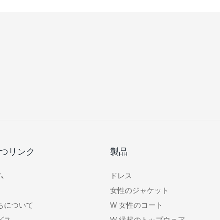
つリンク
製品
ム
ドレス
女性のジャケット
ちについて
W
女性のコート
ビス
W
縁起のトップウェア