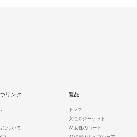
つリンク
製品
ム
ドレス
女性のジャケット
ちについて
W
女性のコート
ビス
W
縁起のトップウェア