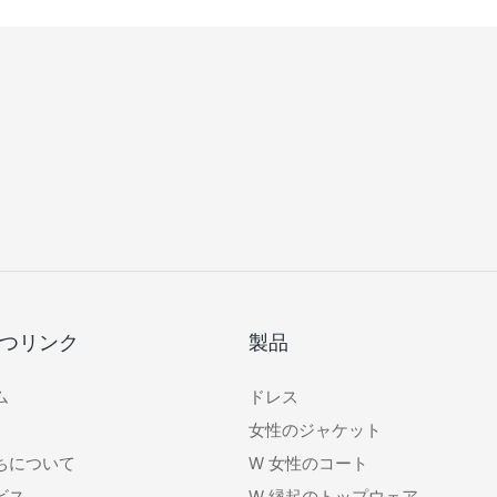
つリンク
製品
ム
ドレス
女性のジャケット
ちについて
W
女性のコート
ビス
W
縁起のトップウェア