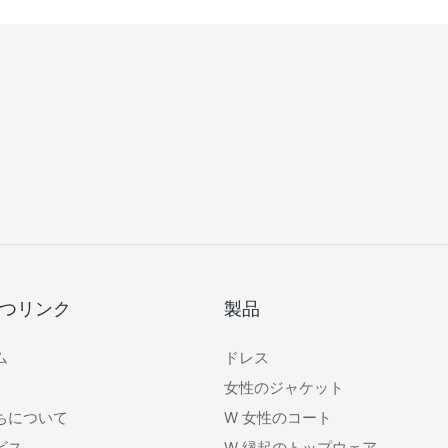
つリンク
製品
ム
ドレス
女性のジャケット
ちについて
W
女性のコート
ビス
W
縁起のトップウェア