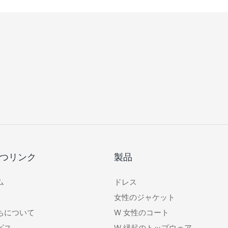
つリンク
製品
ム
ドレス
女性のジャケット
ちについて
W
女性のコート
ビス
W
縁起のトップウェア