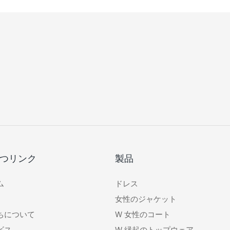
つリンク
製品
ム
ドレス
女性のジャケット
ちについて
W
女性のコート
ビス
W
縁起のトップウェア