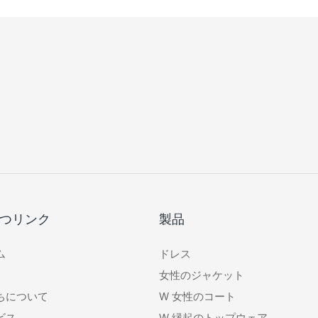
つリンク
製品
ム
ドレス
女性のジャケット
ちについて
W
女性のコート
ビス
W
縁起のトップウェア