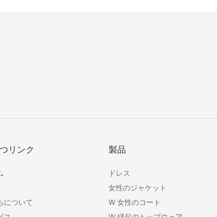
つリンク
製品
ム
ドレス
女性のジャケット
ちについて
W
女性のコート
ビス
W
縁起のトップウェア