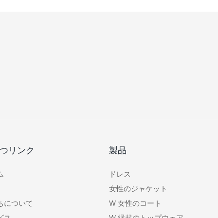
つリンク
製品
ム
ドレス
女性のジャケット
ちについて
W
女性のコート
ビス
W
縁起のトップウェア