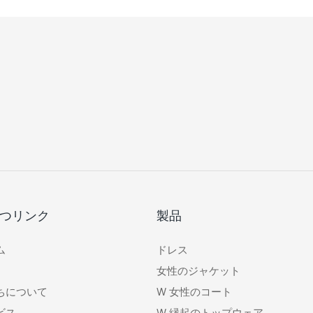
つリンク
製品
ム
ドレス
女性のジャケット
ちについて
W
女性のコート
ビス
W
縁起のトップウェア