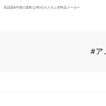
高品質&中国の柔軟なMOQカスタム衣料品メーカー
#ア