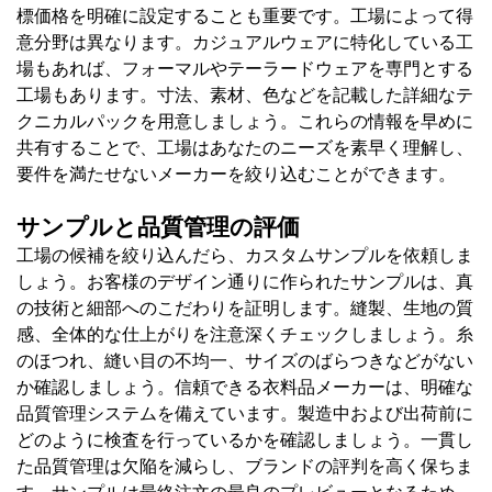
標価格を明確に設定することも重要です。工場によって得
意分野は異なります。カジュアルウェアに特化している工
場もあれば、フォーマルやテーラードウェアを専門とする
工場もあります。寸法、素材、色などを記載した詳細なテ
クニカルパックを用意しましょう。これらの情報を早めに
共有することで、工場はあなたのニーズを素早く理解し、
要件を満たせないメーカーを絞り込むことができます。
サンプルと品質管理の評価
工場の候補を絞り込んだら、カスタムサンプルを依頼しま
しょう。お客様のデザイン通りに作られたサンプルは、真
の技​​術と細部へのこだわりを証明します。縫製、生地の質
感、全体的な仕上がりを注意深くチェックしましょう。糸
のほつれ、縫い目の不均一、サイズのばらつきなどがない
か確認しましょう。信頼できる衣料品メーカーは、明確な
品質管理システムを備えています。製造中および出荷前に
どのように検査を行っているかを確認しましょう。一貫し
た品質管理は欠陥を減らし、ブランドの評判を高く保ちま
す。サンプルは最終注文の最良のプレビューとなるため、