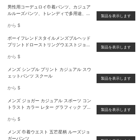
男性用コーデュロイ巾着パンツ、カジュア
ルルーズパンツ、トレンディで多用途、秋
製品を表示します
冬
から
$
ボーイフレンドスタイルメンズブルヘッド
プリントドローストリングウエストジョガ
製品を表示します
ーパンツ
から
$
メンズ シンプル プリント カジュアル スウ
ェットパンツ スクール
製品を表示します
から
$
メンズ ジョガー カジュアル スポーツ コン
トラスト カラー レター グラフィック プリ
製品を表示します
ント ドローストリング ウエスト スウェッ
から
$
トパンツ、外出用 ロング ストリート ウェ
ア バギー スウェットパンツ、夫、ボーイフ
メンズ 巾着ウエスト 五芒星柄 ルーズジョ
レンドへのギフトに
ガーパンツ