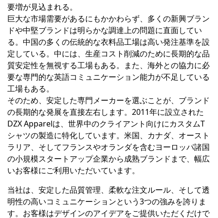
要増が見込まれる。
巨大な市場需要があるにもかかわらず、多くの新興ブラン
ドや中堅ブランドは明らかな調達上の問題に直面してい
る。中国の多くの伝統的な衣料品工場は高い発注基準を設
定している。中には、生産コスト削減のために長期的な品
質安定性を無視する工場もある。また、海外との協力に必
要な専門的な英語コミュニケーション能力が不足している
工場もある。
そのため、安定した専門メーカーを選ぶことが、ブランド
の長期的な発展を直接左右します。2011年に設立された
DZX Apparelは、世界中のクライアント向けにカスタムT
シャツの製造に特化しています。米国、カナダ、オースト
ラリア、そしてフランスやオランダを含むヨーロッパ諸国
の小規模スタートアップ企業から成熟ブランドまで、幅広
いお客様にご利用いただいています。
当社は、安定した品質管理、柔軟な注文ルール、そして透
明性の高いコミュニケーションという3つの強みを誇りま
す。お客様はデザインのアイデアをご提供いただくだけで