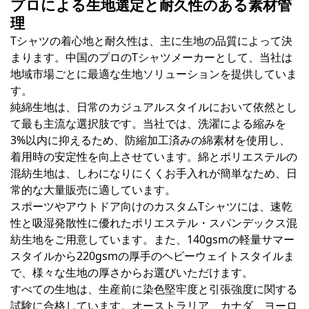
プロによる生地選定と耐久性のある素材管
理
Tシャツの着心地と耐久性は、主に生地の品質によって決
まります。中国のプロのTシャツメーカーとして、当社は
地域市場ごとに最適な生地ソリューションを提供していま
す。
純綿生地は、日常のカジュアルスタイルにおいて依然とし
て最も主流な選択肢です。当社では、洗濯による縮みを
3%以内に抑えるため、防縮加工済みの綿素材を使用し、
着用時の安定性を向上させています。綿とポリエステルの
混紡生地は、しわになりにくくお手入れが簡単なため、日
常的な大量販売に適しています。
スポーツやアウトドア向けのカスタムTシャツには、速乾
性と吸湿発散性に優れたポリエステル・スパンデックス混
紡生地をご用意しています。また、140gsmの軽量サマー
スタイルから220gsmの厚手のヘビーウェイトスタイルま
で、様々な生地の厚さからお選びいただけます。
すべての生地は、生産前に染色堅牢度と引張強度に関する
試験に合格しています。オーストラリア、カナダ、ヨーロ