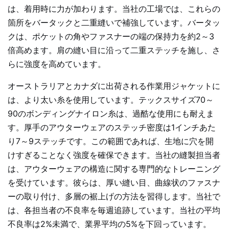
は、着用時に力が加わります。当社の工場では、これらの
箇所をバータックと二重縫いで補強しています。バータッ
クは、ポケットの角やファスナーの端の保持力を約2～3
倍高めます。肩の縫い目に沿って二重ステッチを施し、さ
らに強度を高めています。
オーストラリアとカナダに出荷される作業用ジャケットに
は、より太い糸を使用しています。テックスサイズ70～
90のボンディングナイロン糸は、過酷な使用にも耐えま
す。厚手のアウターウェアのステッチ密度は1インチあた
り7～9ステッチです。この範囲であれば、生地に穴を開
けすぎることなく強度を確保できます。当社の縫製担当者
は、アウターウェアの構造に関する専門的なトレーニング
を受けています。彼らは、厚い縫い目、曲線状のファスナ
ーの取り付け、多層の裾上げの方法を習得します。当社で
は、各担当者の不良率を毎週追跡しています。当社の平均
不良率は2%未満で、業界平均の5%を下回っています。