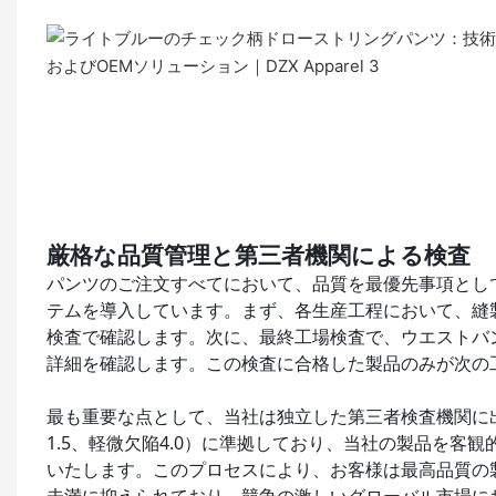
厳格な品質管理と第三者機関による検査
パンツのご注文すべてにおいて、品質を最優先事項とし
テムを導入しています。まず、各生産工程において、縫
検査で確認します。次に、最終工場検査で、ウエストバ
詳細を確認します。この検査に合格した製品のみが次の
最も重要な点として、当社は独立した第三者検査機関に
ライトブルーのチェック柄クロップドカジュ
1.5、軽微欠陥4.0）に準拠しており、当社の製品を
いたします。このプロセスにより、お客様は最高品質の製
パンツ（ウエストはドローストリング仕様）