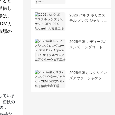
トとヒ
ルアパレルサプライヤ
ー
提供し
2026 バルク ポリエス
場は、
テル メンズ ジャケット
DMカ
OEM DZX Apparel | 大
市場の
容量工場
2026年製 レディース/
メンズ ロングコート
OEM DZX Apparel | フ
ルサイクルカスタムア
ウターウェア工場
2026年製カスタムメン
ズアウタージャケット
OEM DZXアパレル｜精
密生産工場
していま
、初秋の
5～
に厳格な