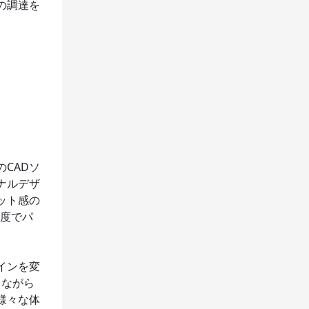
の調達を
CADソ
ナルデザ
ット感の
精度でパ
インを変
しながら
様々な体