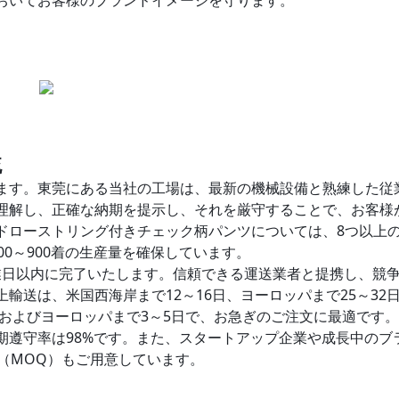
おいてお客様のブランドイメージを守ります。
流
ます。東莞にある当社の工場は、最新の機械設備と熟練した従
理解し、正確な納期を提示し、それを厳守することで、お客様
ドローストリング付きチェック柄パンツについては、8つ以上
0～900着の生産量を確保しています。
0営業日以内に完了いたします。信頼できる運送業者と提携し、競
輸送は、米国西海岸まで12～16日、ヨーロッパまで25～32
米およびヨーロッパまで3～5日で、お急ぎのご注文に最適です
期遵守率は98%です。また、スタートアップ企業や成長中のブ
（MOQ）もご用意しています。