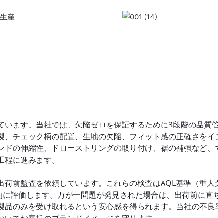
ています。当社では、欠陥ゼロを保証するために3段階の品質
製、チェック柄の配置、生地の欠陥、フィット感の正確さをイ
ンドの伸縮性、ドローストリングの取り付け、裾の補強など、
工程に進みます。
出荷前監査を依頼しています。これらの検査はAQL基準（重大
アル
客観的に評価します。万が一問題が発見された場合は、出荷前に直
品のみを受け取れるという安心感を得られます。当社の不良率は