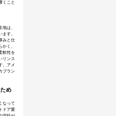
響くこと
生地は、
います。
厚みと仕
らかく、
柔軟性を
いリンス
す。アメ
カブラン
のため
くなって
トドア愛
の混紡が