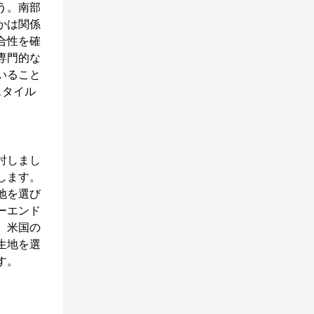
う。南部
かは関係
合性を確
専門的な
いること
スタイル
討しまし
します。
地を選び
ーエンド
、米国の
生地を選
す。