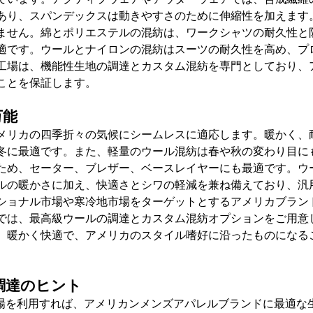
あり、スパンデックスは動きやすさのために伸縮性を加えます
ません。綿とポリエステルの混紡は、ワークシャツの耐久性と
適です。ウールとナイロンの混紡はスーツの耐久性を高め、プ
工場は
、機能性生地の調達とカスタム混紡を
専門としており、
ことを保証します。
万能
メリカの四季折々の気候にシームレスに適応します。暖かく、
冬に最適です。また、軽量のウール混紡は春や秋の変わり目に
ため、セーター、ブレザー、ベースレイヤーにも最適です。ウ
ルの暖かさに加え、快適さとシワの軽減を兼ね備えており、汎
ショナル市場や寒冷地市場をターゲットとするアメリカブラン
では
、最高級ウールの調達とカスタム混紡オプション
をご用意
、暖かく快適で、アメリカのスタイル嗜好に沿ったものになる
調達のヒント
工場を利用すれば、アメリカンメンズアパレルブランドに最適な