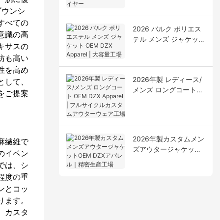
ルアパレルサプライヤ
ダウンシ
ー
すべての
2026 バルク ポリエス
意識の高
テル メンズ ジャケット
キサスの
OEM DZX Apparel | 大
紡も高い
容量工場
性を高め
2026年製 レディース/
として、
メンズ ロングコート
をご提案
OEM DZX Apparel | フ
ルサイクルカスタムア
ウターウェア工場
2026年製カスタムメン
麻繊維で
ズアウタージャケット
のイベン
OEM DZXアパレル｜精
では、シ
密生産工場
程度の重
ンとコッ
ります。
、
カスタ