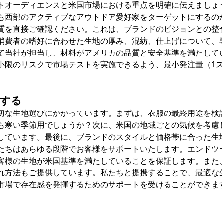
トオーディエンスと米国市場における重点を明確に伝えましょ
も西部のアクティブなアウトドア愛好家をターゲットにするの
質を直接ご確認ください。これは、ブランドのビジョンとの整
消費者の嗜好に合わせた生地の厚み、混紡、仕上げについて、
て当社が担当し、材料がアメリカの品質と安全基準を満たして
小限のリスクで市場テストを実施できるよう、最小発注量（1
携する
切な生地選びにかかっています。まずは、衣服の最終用途を検
も寒い季節用でしょうか？次に、米国の地域ごとの気候を考慮
しています。最後に、ブランドのスタイルと価格帯に合った生
ちはあらゆる段階でお客様をサポ​​ートいたします。エンドツ
客様の生地が米国基準を満たしていることを保証します。また
れ方法もご提供しています。私たちと提携することで、最適な
市場で存在感を発揮するためのサポートを受けることができま