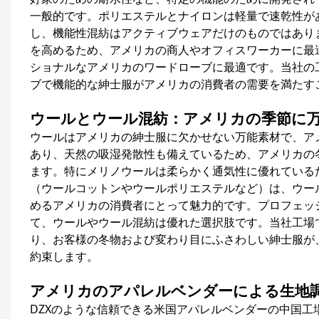
一般的です。ポリエステルとナイロンは軽量で速乾性が
し、機能性混紡はアクティブウェアだけのものではあり
を高めるため、アメリカの商人やオフィスワーカーに最
ショナルなアメリカのワードローブに最適です。当社の
ブで機能的な紳士服がアメリカの消費者の需要を満たす
ウールとウール混紡：アメリカの季節に
ウールはアメリカの紳士服に欠かせない万能素材で、ア
あり、天然の吸湿発散性も備えているため、アメリカの
ます。特にメリノウールは柔らかく通気性に優れている
（ウールコットンやウールポリエステルなど）は、ウー
めるアメリカの消費者にとって魅力的です。プロフェッ
て、ウールやウール混紡は優れた選択肢です。当社工場
り、お客様の冬物および変わり目にふさわしい紳士服が
約束します。
アメリカのアパレルベンダーによる生地
DZXのような信頼できる米国アパレルベンダーの中国