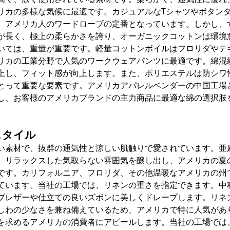
リカの多様な気候に最適です。カジュアルなTシャツやボタン
、アメリカ人のワードローブの定番となっています。しかし、
が長く、極上の柔らかさを誇り、オーガニックコットンは環境
いては、重量が重要です。軽量コットンボイルはフロリダやテ
リカの工業分野で人気のワークウェアパンツに最適です。綿混
上し、フィット感が向上します。また、ポリエステルは防シワ
とって重要な要素です。アメリカアパレルベンダーの中国工場
し、お客様のアメリカブランドの主力商品に最適な綿の選択肢
スタイル
い素材で、抜群の通気性と涼しい肌触りで愛されています。亜
、リラックスした気取らない雰囲気を醸し出し、アメリカの夏
です。カリフォルニア、フロリダ、その他温暖なアメリカの州
ています。当社の工場では、リネンの重さを指定できます。中
ブレザーや仕立ての良いズボンに美しくドレープします。リネ
しわの少なさを兼ね備えているため、アメリカで特に人気があ
を求めるアメリカの消費者にアピールします。当社の工場では