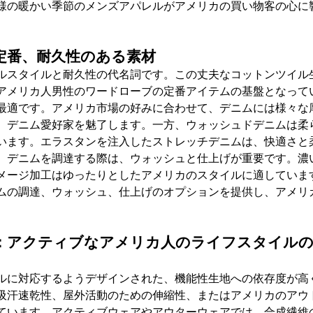
様の暖かい季節のメンズアパレルがアメリカの買い物客の心に
定番、耐久性のある素材
ルスタイルと耐久性の代名詞です。この丈夫なコットンツイル
アメリカ人男性のワードローブの定番アイテムの基盤となって
最適です。アメリカ市場の好みに合わせて、デニムには様々な
、デニム愛好家を魅了します。一方、ウォッシュドデニムは柔
います。エラスタンを注入したストレッチデニムは、快適さと
。デニムを調達する際は、ウォッシュと仕上げが重要です。濃
メージ加工はゆったりとしたアメリカのスタイルに適していま
ムの調達、ウォッシュ、仕上げのオプション
を提供し、アメリ
：アクティブなアメリカ人のライフスタイル
ルに対応するようデザインされた、機能性生地への依存度が高
吸汗速乾性、屋外活動のための伸縮性、またはアメリカのアウ
ています。アクティブウェアやアウターウェアでは、合成繊維