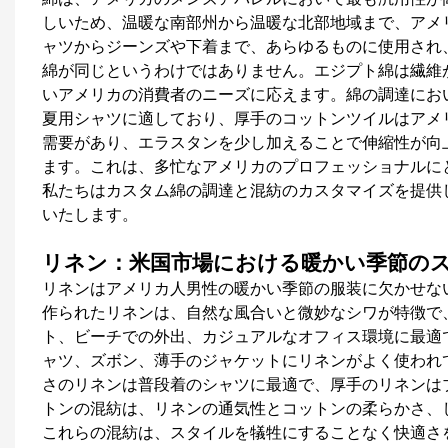
しいため、温暖な南部州から温暖な北部地域まで、アメ
ャツからジーンズや下着まで、あらゆるものに使用され
綿が同じというわけではありません。エジプト綿は繊維
いアメリカの消費者のニーズに応えます。綿の調達にお
夏用シャツに適しており、厚手のコットンツイルはアメ
需要があり、エラスタンを少し加えることで伸縮性が向
ます。これは、多忙なアメリカのプロフェッショナルに
私たちは
カスタム綿の調達と混紡のカスタマイズ
を提供
いたします。
リネン：米国市場における暖かい季節の
リネンはアメリカ人男性の暖かい季節の服装に欠かせな
作られたリネンは、自然な風合いと微妙なシワが特徴で
ト、ビーチでの外出、カジュアルなオフィス環境に最適
ャツ、ズボン、薄手のジャケットにリネンがよく使われ
さのリネンは普段着のシャツに最適で、厚手のリネンは
トンの混紡は、リネンの通気性とコットンの柔らかさ、
これらの混紡は、スタイルを犠牲にすることなく快適さ