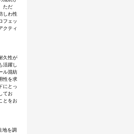
。ただ
防しわ性
ロフェッ
アクティ
耐久性が
も活躍し
ール混紡
用性を求
ドにとっ
してお
ことをお
生地を調