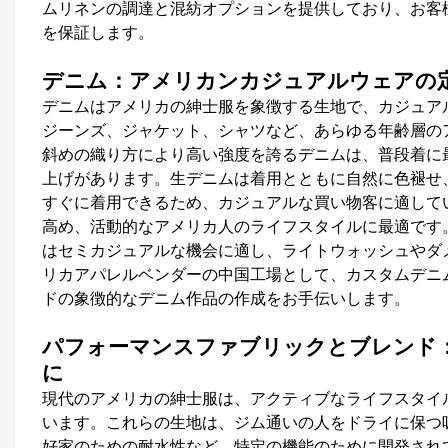
ムリネンの調達と混紡オプション
を提供しており、お客
を保証します。
デニム：アメリカンカジュアルウェアの
デニムはアメリカの紳士服を象徴する生地で、カジュア
ジーンズ、ジャケット、シャツなど、あらゆる年齢層の
斜めの織り方により高い強度を誇るデニムは、普段着に
上げがあります。生デニムは着用とともに自然に色褪せ
すぐに着用できるため、カジュアルな買い物客に適して
高め、活動的なアメリカ人のライフスタイルに最適です
はセミカジュアルな機会に適し、ライトウォッシュやダ
リカアパレルベンダーの中国工場として、
カスタムデニ
ドの象徴的なデニム作品の作成をお手伝いします。
パフォーマンスファブリックとブレンド
に
現代のアメリカの紳士服は、アクティブなライフスタイ
います。これらの生地は、ジム通いの人をドライに保つ
好家のための耐水性など、特定の機能のために開発され