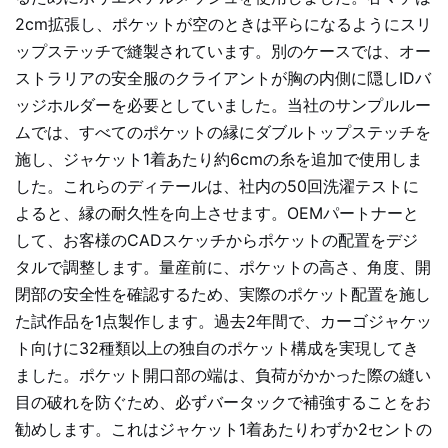
2cm拡張し、ポケットが空のときは平らになるようにスリ
ップステッチで縫製されています。別のケースでは、オー
ストラリアの安全服のクライアントが胸の内側に隠しIDバ
ッジホルダーを必要としていました。当社のサンプルルー
ムでは、すべてのポケットの縁にダブルトップステッチを
施し、ジャケット1着あたり約6cmの糸を追加で使用しま
した。これらのディテールは、社内の50回洗濯テストに
よると、縁の耐久性を向上させます。OEMパートナーと
して、お客様のCADスケッチからポケットの配置をデジ
タルで調整します。量産前に、ポケットの高さ、角度、開
閉部の安全性を確認するため、実際のポケット配置を施し
た試作品を1点製作します。過去2年間で、カーゴジャケッ
ト向けに32種類以上の独自のポケット構成を実現してき
ました。ポケット開口部の端は、負荷がかかった際の縫い
目の破れを防ぐため、必ずバータックで補強することをお
勧めします。これはジャケット1着あたりわずか2セントの