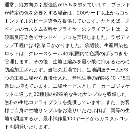
通常、縦方向の引裂強度が15 Nを超えています。ブランド
が特定の色を必要とする場合は、200ヤード以上からコッ
トンツイルのピース染色を提供しています。たとえば、ス
ペインのカスタム衣料サプライヤーのクライアントは、2
段階反応染色でサンドベージュを実現しました。ラボディ
ップ工程には4営業日かかりました。承認後、生産用染色
ロットは、グレースケール4の範囲内で色調のばらつきを
管理します。その後、生地は縮みを最小限に抑えるために
防縮加工されます。当社の工場では、生地調達チームが3
つの主要工場から直接仕入れ、無地生地の納期を10～15営
業日に抑えています。工場サービスとして、カーゴジャケ
ットに適した22種類の標準的な生地サンプルを収録した
無料の生地コアライブラリを提供しています。また、お客
様ご自身の生地サンプルをお送りいただければ、同等の生
地を調達するか、最小試作量100ヤードからカスタムロッ
トを開発いたします。