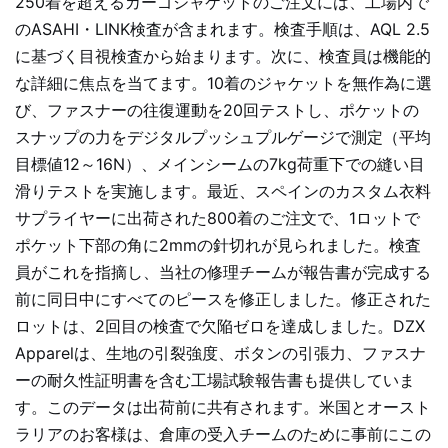
250着を超えるカーゴジャケットのご注文には、工場内で
のASAHI・LINK検査が含まれます。検査手順は、AQL 2.5
に基づく目視検査から始まります。次に、検査員は機能的
な詳細に焦点を当てます。10着のジャケットを無作為に選
び、ファスナーの往復運動を20回テストし、ポケットの
スナップの力をデジタルプッシュプルゲージで測定（平均
目標値12～16N）、メインシームの7kg荷重下での縫い目
滑りテストを実施します。最近、スペインのカスタム衣料
サプライヤーに出荷された800着のご注文で、1ロットで
ポケット下部の角に2mmの針切れが見られました。検査
員がこれを指摘し、当社の修理チームが報告書が完成する
前に同日中にすべてのピースを修正しました。修正された
ロットは、2回目の検査で欠陥ゼロを達成しました。DZX
Apparelは、生地の引裂強度、ボタンの引張力、ファスナ
ーの耐久性証明書を含む工場試験報告書も提供していま
す。このデータは出荷前に共有されます。米国とオースト
ラリアのお客様は、倉庫の受入チームのために事前にこの