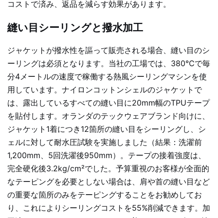
コストで済み、返品を減らす効果があります。
縫い目シーリングと撥水加工
ジャケットが撥水性を謳って販売される場合、縫い目のシ
ーリングは必須となります。当社の工場では、380℃で毎
分4メートルの速度で稼働する熱風シーリングマシンを使
用しています。ナイロンコットンシェルのジャケットで
は、露出しているすべての縫い目に20mm幅のTPUテープ
を貼付します。オランダのテックウェアブランド向けに、
ジャケット1着につき12箇所の縫い目をシーリングし、シ
ェルに対して耐水圧試験を実施しました（結果：洗濯前
1,200mm、5回洗濯後950mm）。テープの接着強度は、
完全硬化後3.2kg/cm²でした。予算重視のお客様が全面的
なテーピングを必要としない場合は、肩や首の縫い目など
の重要な箇所のみをテーピングすることをお勧めしてお
り、これによりシーリングコストを55%削減できます。加